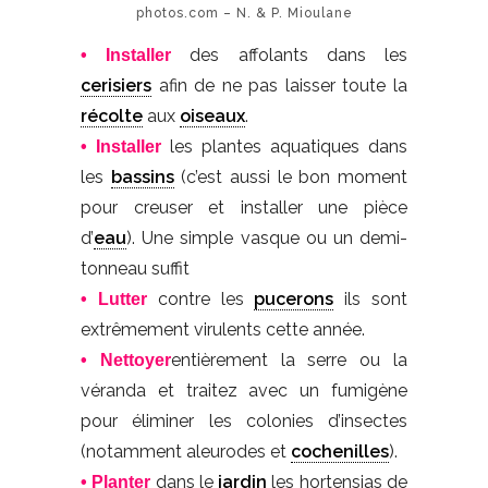
photos.com – N. & P. Mioulane
des affolants dans les
• Installer
cerisiers
afin de ne pas laisser toute la
récolte
aux
oiseaux
.
les plantes aquatiques dans
• Installer
les
bassins
(c’est aussi le bon moment
pour creuser et installer une pièce
d’
eau
). Une simple vasque ou un demi-
tonneau suffit
contre les
pucerons
ils sont
• Lutter
extrêmement virulents cette année.
entièrement la serre ou la
• Nettoyer
véranda et traitez avec un fumigène
pour éliminer les colonies d’insectes
(notamment aleurodes et
cochenilles
).
dans le
jardin
les hortensias de
• Planter