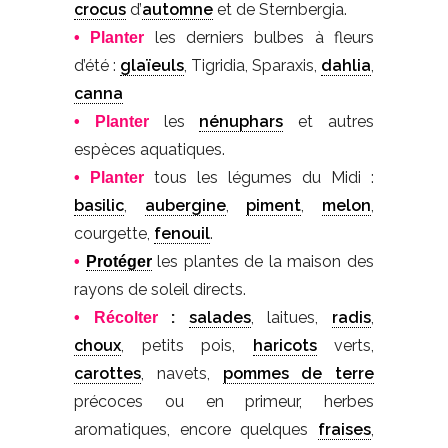
crocus
d’
automne
et de Sternbergia.
les derniers bulbes à fleurs
• Planter
d’été :
glaïeuls
, Tigridia, Sparaxis,
dahlia
,
canna
les
nénuphars
et autres
• Planter
espèces aquatiques.
tous les légumes du Midi :
• Planter
basilic
,
aubergine
,
piment
,
melon
,
courgette,
fenouil
.
les plantes de la maison des
•
Protéger
rayons de soleil directs.
:
salades
, laitues,
radis
,
• Récolter
choux
, petits pois,
haricots
verts,
carottes
, navets,
pommes de terre
précoces ou en primeur, herbes
aromatiques, encore quelques
fraises
,