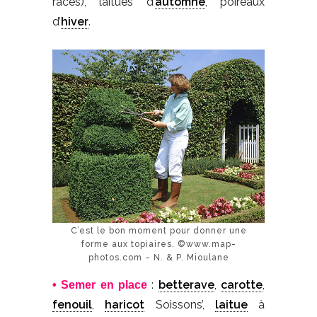
races), laitues d’
automne
, poireaux
d’
hiver
.
C’est le bon moment pour donner une
forme aux topiaires. ©www.map-
photos.com – N. & P. Mioulane
:
betterave
,
carotte
,
• Semer
en place
fenouil
,
haricot
Soissons’,
laitue
à