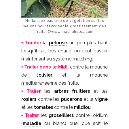
Ne laissez pas trop de végétation sur les
melons pour favoriser le grossissement des
fruits. ©www.map-photos.com
la
pelouse
un peu plus haut
• Tondre
lorsqu’il fait très chaud, on peut passer
maintenant au système mulching.
dans le Midi,
contre la mouche
• Traiter
de l’
olivier
et la mouche
méditerranéenne des fruits.
les
arbres fruitiers
et les
• Traiter
rosiers
contre les
pucerons
et la
vigne
et les
tomates
contre le
mildiou
.
les
groseilliers
contre l’oïdium
• Traiter
(
maladie
du blanc) quel que soit le