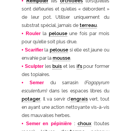
les
orchidées
lorsqu’elles
•
Rempoter
sont défleuries et qu’elles « débordent »
de leur pot. Utiliser uniquement du
substrat spécial, jamais de
terreau
.
la
pelouse
une fois par mois
• Rouler
pour qu’elle soit plus drue.
la
pelouse
si elle est jaune ou
• Scarifier
envahie par la
mousse
.
les
buis
et les
ifs
pour former
• Sculpter
des topiaires.
du sarrasin
(Fagopyrum
• Semer
esculentum)
dans les espaces libres du
potager
. Il va servir d’
engrais
vert, tout
en ayant une action nettoyante vis-à-vis
des mauvaises herbes.
:
choux
(toutes
• Semer en pépinière