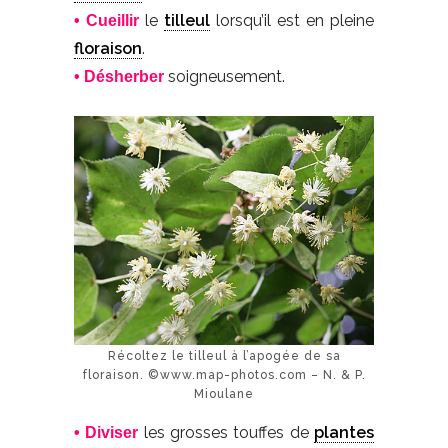
le
tilleul
lorsqu’il est en pleine
• Cueillir
floraison
.
soigneusement.
• Désherber
Récoltez le tilleul à l’apogée de sa
floraison. ©www.map-photos.com – N. & P.
Mioulane
les grosses touffes de
plantes
• Diviser