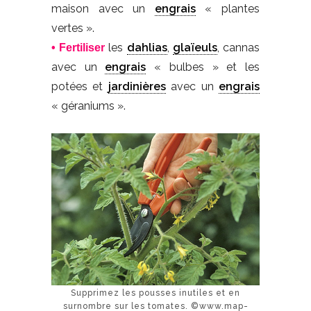
maison avec un
engrais
« plantes
vertes ».
les
dahlias
,
glaïeuls
, cannas
• Fertiliser
avec un
engrais
« bulbes » et les
potées et
jardinières
avec un
engrais
« géraniums ».
Supprimez les pousses inutiles et en
surnombre sur les tomates. ©www.map-