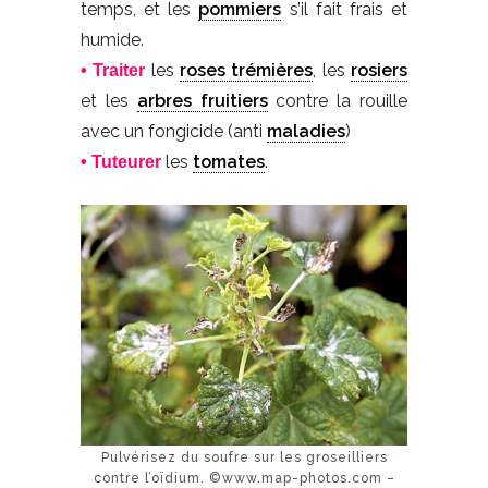
temps, et les
pommiers
s’il fait frais et
humide.
les
roses trémières
, les
rosiers
• Traiter
et les
arbres fruitiers
contre la rouille
avec un fongicide (anti
maladies
)
les
tomates
.
• Tuteurer
Pulvérisez du soufre sur les groseilliers
contre l’oïdium. ©www.map-photos.com –