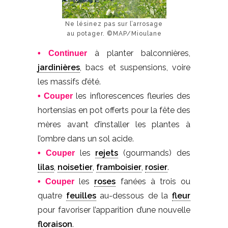
Ne lésinez pas sur l’arrosage
au potager. ©MAP/Mioulane
à planter balconnières,
• Continuer
jardinières
, bacs et suspensions, voire
les massifs d’été.
les inflorescences fleuries des
• Couper
hortensias en pot offerts pour la fête des
mères avant d’installer les plantes à
l’ombre dans un sol acide.
les
rejets
(gourmands) des
• Couper
lilas
,
noisetier
,
framboisier
,
rosier
.
les
roses
fanées à trois ou
• Couper
quatre
feuilles
au-dessous de la
fleur
pour favoriser l’apparition d’une nouvelle
floraison
.