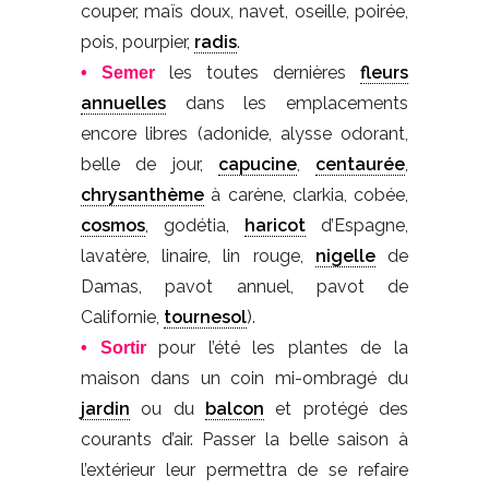
couper, maïs doux, navet, oseille, poirée,
pois, pourpier,
radis
.
les toutes dernières
fleurs
• Semer
annuelles
dans les emplacements
encore libres (adonide, alysse odorant,
belle de jour,
capucine
,
centaurée
,
chrysanthème
à carène, clarkia, cobée,
cosmos
, godétia,
haricot
d’Espagne,
lavatère, linaire, lin rouge,
nigelle
de
Damas, pavot annuel, pavot de
Californie,
tournesol
).
pour l’été les plantes de la
• Sortir
maison dans un coin mi-ombragé du
jardin
ou du
balcon
et protégé des
courants d’air. Passer la belle saison à
l’extérieur leur permettra de se refaire