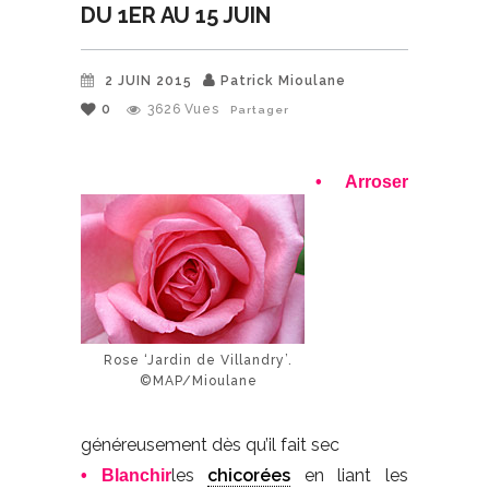
DU 1ER AU 15 JUIN
2 JUIN 2015
Patrick Mioulane
0
3626
Vues
Partager
• Arroser
Rose ‘Jardin de Villandry’.
©MAP/Mioulane
généreusement dès qu’il fait sec
les
chicorées
en liant les
• Blanchir