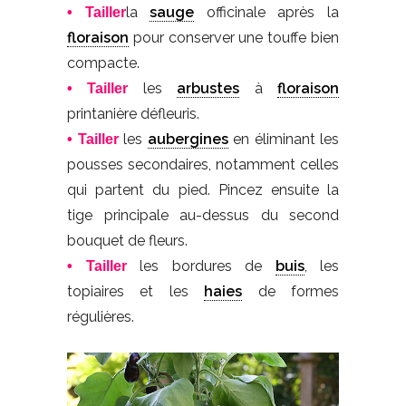
la
sauge
officinale après la
• Tailler
floraison
pour conserver une touffe bien
compacte.
les
arbustes
à
floraison
• Tailler
printanière défleuris.
les
aubergines
en éliminant les
• Tailler
pousses secondaires, notamment celles
qui partent du pied. Pincez ensuite la
tige principale au-dessus du second
bouquet de fleurs.
les bordures de
buis
, les
• Tailler
topiaires et les
haies
de formes
régulières.