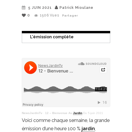
5 JUIN 2021
Patrick Mioulane
0
1506
Vues
Partager
L'émission complète
NewsJardinTv
·
12 – Bienvenue Au
Jardin
Du 5-juin 2021
Voici comme chaque semaine, la grande
émission d’une heure 100 %
jardin
,