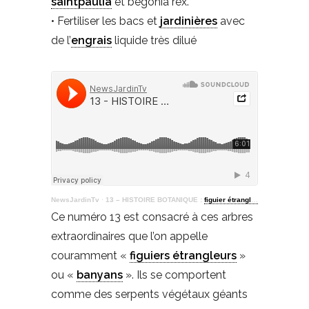
saintpaulia
et bégonia rex.
• Fertiliser les bacs et
jardinières
avec
de l’
engrais
liquide très dilué
NewsJardinTv
·
13 – HISTOIRE BOTANIQUE :
figuier étrangleur
Ce numéro 13 est consacré à ces arbres
extraordinaires que l’on appelle
couramment «
figuiers étrangleurs
»
ou «
banyans
». Ils se comportent
comme des serpents végétaux géants