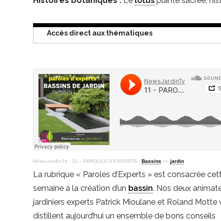
Histoires botaniques :
Le
lotus
plante sacrée, hist
Accès direct aux thématiques
NewsJardinTv
·
11 – PAROLES D’EXPERTS :
Bassins
de
jardin
La rubrique « Paroles d’Experts » est consacrée cet
semaine à la création d’un
bassin
. Nos deux animate
jardiniers experts Patrick Mioulane et Roland Motte
distillent aujourd’hui un ensemble de bons conseils