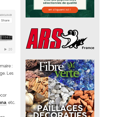
maire :
age. Les
écor
nna
, etc.