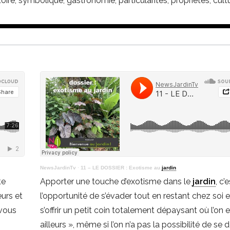
oire, symbolique, gastronomie, particularités, propriétés, cult
NewsJardinTv
·
11 – LE DOSSIER : Exotisme au
jardin
te
Apporter une touche d’exotisme dans le
jardin
, c’
urs et
l’opportunité de s’évader tout en restant chez soi 
 vous
s’offrir un petit coin totalement dépaysant où l’on e
ailleurs », même si l’on n’a pas la possibilité de se 