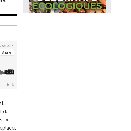
ure.
est
et de
st «
déplacer.