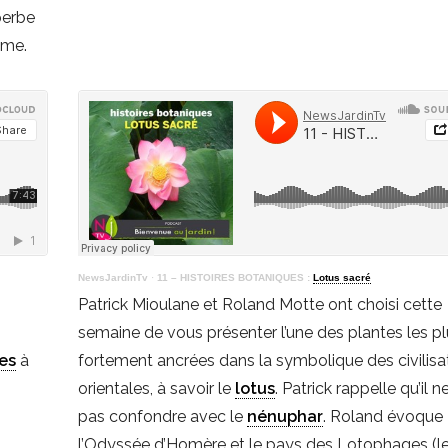
perbe
ème.
NewsJardinTv
·
11 – HISTOIRES BOTANIQUES :
Lotus sacré
Patrick Mioulane et Roland Motte ont choisi cette
semaine de vous présenter l’une des plantes les pl
es
à
fortement ancrées dans la symbolique des civilisa
orientales, à savoir le
lotus
. Patrick rappelle qu’il n
pas confondre avec le
nénuphar
. Roland évoque
l’Odyssée d’Homère et le pays des Lotophages (l