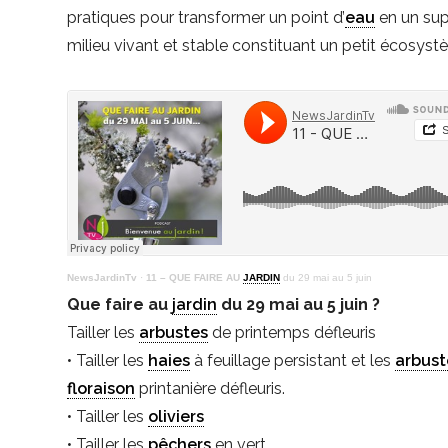
pratiques pour transformer un point d’
eau
en un su
milieu vivant et stable constituant un petit écosyst
NewsJardinTv
·
11 – QUE FAIRE AU
JARDIN
du 29 mai au 5 juin
Que faire au
jardin
du 29 mai au 5 juin ?
Tailler les
arbustes
de printemps défleuris
• Tailler les
haies
à feuillage persistant et les
arbust
floraison
printanière défleuris.
• Tailler les
oliviers
• Tailler les
pêchers
en vert