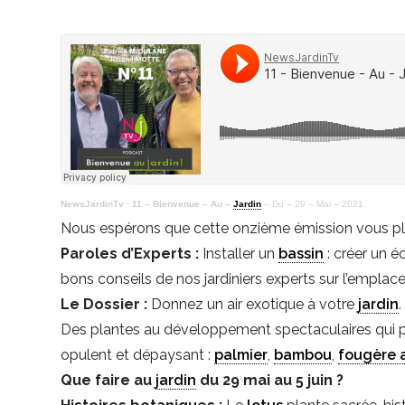
NewsJardinTv
·
11 – Bienvenue – Au –
Jardin
– Du – 29 – Mai – 2021
Nous espérons que cette onzième émission vous pla
Paroles d’Experts :
Installer un
bassin
: créer un é
bons conseils de nos jardiniers experts sur l’emplac
Le Dossier :
Donnez un air exotique à votre
jardin
.
Des plantes au développement spectaculaires qui peu
opulent et dépaysant :
palmier
,
bambou
,
fougère 
Que faire au
jardin
du 29 mai au 5 juin ?