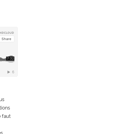
us
tions
e faut
es