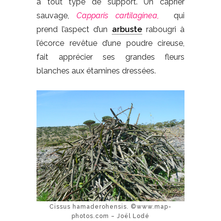
à tout type de support. Un câprier
sauvage,
Capparis
cartilaginea,
qui
prend l’aspect d’un
arbuste
rabougri à
l’écorce revêtue d’une poudre cireuse,
fait apprécier ses grandes fleurs
blanches aux étamines dressées.
Cissus hamaderohensis. ©www.map-
photos.com – Joël Lodé