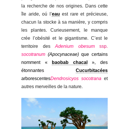
la recherche de nos origines. Dans cette
île aride, oú l’
eau
est rare et précieuse,
chacun la stocke à sa manière, y compris
les plantes. Curieusement, le manque
crée l’obésité et le gigantisme. C’est le
territoire des
Adenium
obesum
ssp.
socotranum
(Apocynaceae)
que certains
nomment «
baobab chacal
»,
d
es
étonnantes
Cucurbitacées
arborescentes
Dendrosicyos
socotrana
et
autres merveilles de la nature.