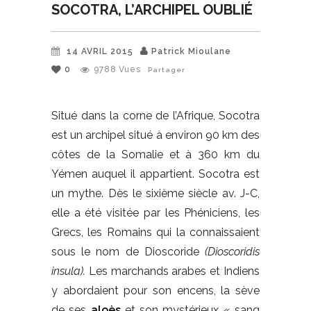
SOCOTRA, L’ARCHIPEL OUBLIÉ
14 AVRIL 2015
Patrick Mioulane
0
9788
Vues
Partager
Situé dans la corne de l’Afrique, Socotra
est un archipel situé à environ 90 km des
côtes de la Somalie et à 360 km du
Yémen auquel il appartient. Socotra est
un mythe. Dès le sixième siècle av. J-C,
elle a été visitée par les Phéniciens, les
Grecs, les Romains qui la connaissaient
sous le nom de Dioscoride
(Dioscoridis
insula).
Les marchands arabes et Indiens
y abordaient pour son encens, la sève
de ses
aloès
et son mystérieux « sang