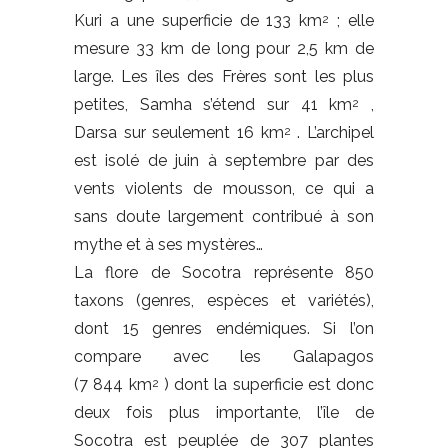
Kuri a une superficie de 133 km
; elle
2
mesure 33 km de long pour 2,5 km de
large. Les îles des Frères sont les plus
petites, Samha s’étend sur 41 km
,
2
Darsa sur seulement 16 km
. L’archipel
2
est isolé de juin à septembre par des
vents violents de mousson, ce qui a
sans doute largement contribué à son
mythe et à ses mystères…
La flore de Socotra représente 850
taxons (genres, espèces et variétés),
dont 15 genres endémiques. Si l’on
compare avec les Galapagos
(7 844 km
) dont la superficie est donc
2
deux fois plus importante, l’île de
Socotra est peuplée de 307 plantes