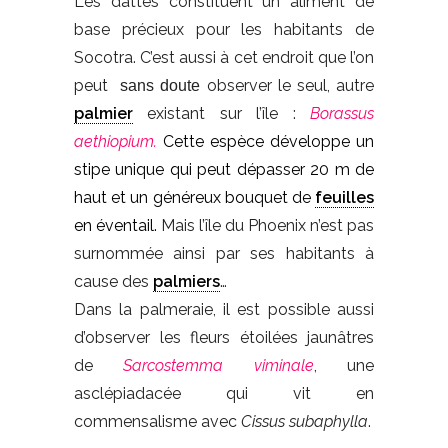
Les dattes constituent un aliment de
base précieux pour les habitants de
Socotra. C’est aussi à cet endroit que l’on
peut
observer le seul, autre
sans doute
palmier
existant sur l’île :
Borassus
aethiopium.
Cette espèce développe un
stipe unique qui peut dépasser 20 m de
haut et un généreux bouquet de
feuilles
en éventail.
Mais l’île du Phoenix n’est pas
surnommée ainsi par ses habitants à
cause des
palmiers
…
Dans la palmeraie, il est possible aussi
d’observer les fleurs étoilées jaunâtres
de
Sarcostemma
viminale
, une
asclépiadacée qui vit en
commensalisme avec
Cissus subaphylla
.