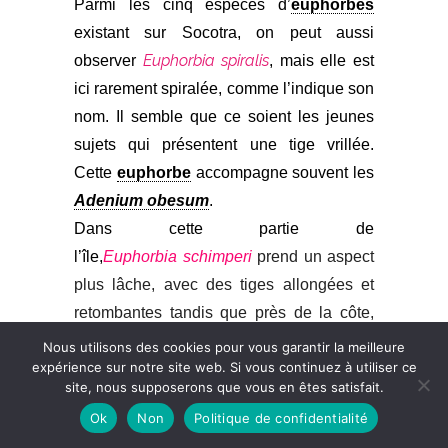
Parmi les cinq espèces d’
euphorbes
existant sur Socotra, on peut aussi
Euphorbia spirali
s
observer
, mais elle est
ici rarement spiralée, comme l’indique son
nom. Il semble que ce soient les jeunes
sujets qui présentent une tige vrillée.
Cette
euphorbe
accompagne souvent les
Adenium obesum
.
Dans cette partie de
l’île,
Euphorbia
schimperi
prend un aspect
plus lâche, avec des tiges allongées et
retombantes tandis que près de la côte,
elle forme des petits buissons compacts.
Nous utilisons des cookies pour vous garantir la meilleure
expérience sur notre site web. Si vous continuez à utiliser ce
Cette espèce buissonnante et non
site, nous supposerons que vous en êtes satisfait.
épineuse se pare de nombreuses fleurs
Ok
Non
Politique de confidentialité
jaunes.