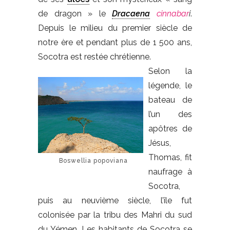
de dragon » le
Dracaena
cinnabar
i
.
Depuis le milieu du premier siècle de
notre ère et pendant plus de 1 500 ans,
Socotra est restée chrétienne.
Selon la
légende, le
bateau de
l’un des
apôtres de
Jésus,
Thomas, fit
Boswellia popoviana
naufrage à
Socotra,
puis au neuvième siècle, l’île fut
colonisée par la tribu des Mahri du sud
du Yémen. Les habitants de Socotra se