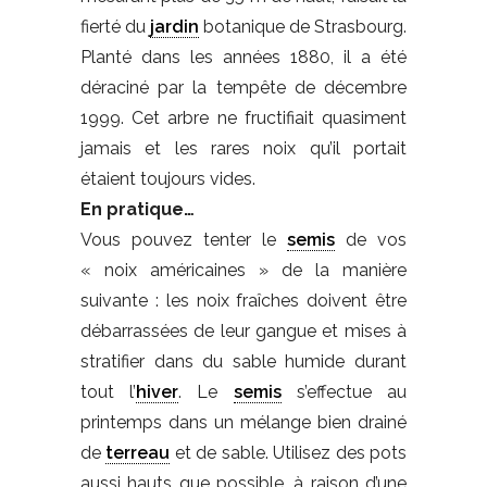
fierté du
jardin
botanique de Strasbourg.
Planté dans les années 1880, il a été
déraciné par la tempête de décembre
1999. Cet arbre ne fructifiait quasiment
jamais et les rares noix qu’il portait
étaient toujours vides.
En pratique…
Vous pouvez tenter le
semis
de vos
« noix américaines » de la manière
suivante : les noix fraîches doivent être
débarrassées de leur gangue et mises à
stratifier dans du sable humide durant
tout l’
hiver
. Le
semis
s’effectue au
printemps dans un mélange bien drainé
de
terreau
et de sable. Utilisez des pots
aussi hauts que possible, à raison d’une