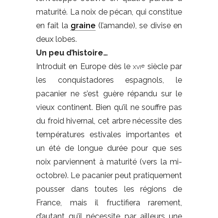
maturité. La noix de pécan, qui constitue
en fait la
graine
(l’amande), se divise en
deux lobes.
Un peu d’histoire…
Introduit en Europe dès le
xvi
siècle par
e
les conquistadores espagnols, le
pacanier ne s’est guère répandu sur le
vieux continent. Bien qu’il ne souffre pas
du froid hivernal, cet arbre nécessite des
températures estivales importantes et
un été de longue durée pour que ses
noix parviennent à maturité (vers la mi-
octobre). Le pacanier peut pratiquement
pousser dans toutes les régions de
France, mais il fructifiera rarement,
d’autant qu’il nécessite par ailleurs une