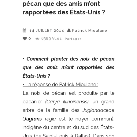
pécan que des amis m’ont
rapportées des États-Unis ?
14 JUILLET 2014
Patrick Mioulane
0
6389
Vues
Partager
• Comment planter des noix de pécan
que des amis m’ont rapportées des
États-Unis ?
• La réponse de Patrick Mioulane :
La noix de pécan est produite par le
pacanier
(
Carya illinoinensis)
, un grand
arbre de la famille des
Juglandaceae
(
Juglans
regia
est le noyer commun),
indigène du centre et du sud des États-
Unis (de Saint-Louis à Dallas). Dans son