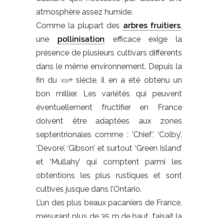
atmosphère assez humide.
Comme la plupart des
arbres fruitiers
,
une
pollinisation
efficace exige la
présence de plusieurs cultivars différents
dans le même environnement. Depuis la
fin du
xix
siècle, il en a été obtenu un
e
bon millier. Les variétés qui peuvent
éventuellement fructifier en France
doivent être adaptées aux zones
septentrionales comme : ’Chief’, ‘Colby’,
‘Devore’, ‘Gibson’ et surtout ‘Green Island’
et ‘Mullahy’ qui comptent parmi les
obtentions les plus rustiques et sont
cultivés jusque dans l’Ontario.
L’un des plus beaux pacaniers de France,
mesurant plus de 35 m de haut, faisait la