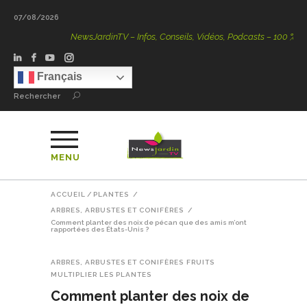
07/08/2026
NewsJardinTV – Infos, Conseils, Vidéos, Podcasts – 100 % Nature
Français
Rechercher
MENU
ACCUEIL
/
PLANTES
/
ARBRES, ARBUSTES ET CONIFÈRES
/
Comment planter des noix de pécan que des amis m’ont
rapportées des États-Unis ?
ARBRES, ARBUSTES ET CONIFÈRES
FRUITS
MULTIPLIER LES PLANTES
Comment planter des noix de