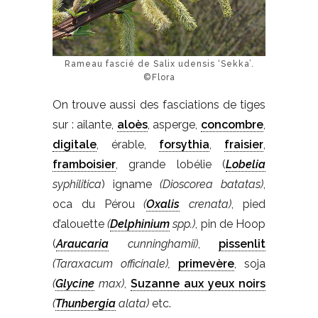
Rameau fascié de Salix udensis ‘Sekka’.
©Flora
On trouve aussi des fasciations de tiges
sur : ailante,
aloès
, asperge,
concombre
,
digitale
, érable,
forsythia
,
fraisier
,
framboisier
, grande lobélie (
Lobelia
syphilitica
) igname
(Dioscorea batatas)
,
oca du Pérou
(
Oxalis
crenata)
, pied
d’alouette
(
Delphinium
spp.)
, pin de Hoop
(
Araucaria
cunninghamii)
,
pissenlit
(Taraxacum officinale),
primevère
, soja
(
Glycine
max)
,
Suzanne aux yeux noirs
(
Thunbergia
alata)
etc.