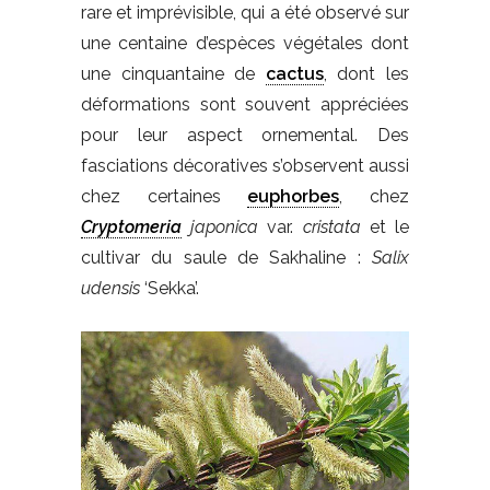
rare et imprévisible, qui a été observé sur
une centaine d’espèces végétales dont
une cinquantaine de
cactus
, dont les
déformations sont souvent appréciées
pour leur aspect ornemental. Des
fasciations décoratives s’observent aussi
chez certaines
euphorbes
, chez
Cryptomeria
japonica
var.
cristata
et le
cultivar du saule de Sakhaline :
Salix
udensis
‘Sekka’.