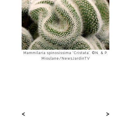
Mammilaria spinosissima ‘Cristata’. ©N. & P.
Mioulane/NewsJardinTV
<
>