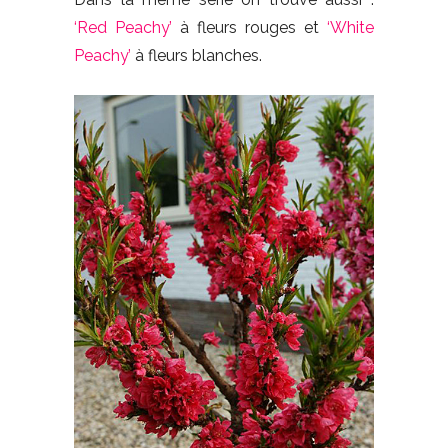
‘Red Peachy’
à fleurs rouges et
‘White
Peachy’
à fleurs blanches.