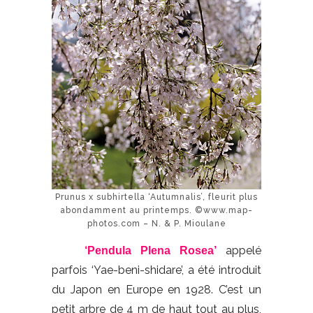
Prunus x subhirtella ‘Autumnalis’, fleurit plus
abondamment au printemps. ©www.map-
photos.com – N. & P. Mioulane
appelé
‘Pendula Plena Rosea’
parfois ‘Yae-beni-shidare’, a été introduit
du Japon en Europe en 1928. C’est un
petit arbre de 4 m de haut tout au plus,