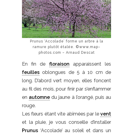
Prunus ‘Accolade’ forme un arbre à la
ramure plutôt étalée. ©www.map-
photos.com – Arnaud Descat
En fin de
floraison
apparaissent les
feuilles
oblongues de 5 à 10 cm de
long. D’abord vert moyen, elles foncent
au fil des mois, pour finir par s’enflammer
en
automne
du jaune à l’orangé, puis au
rouge.
Les fleurs étant vite abîmées par le
vent
et la pluie, je vous conseille d’installer
Prunus
‘Accolade’ au soleil et dans un