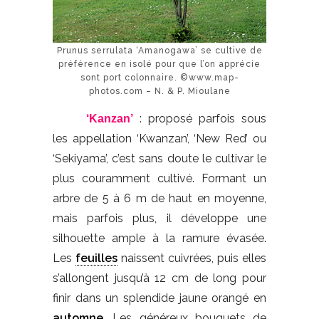
Prunus serrulata ‘Amanogawa’ se cultive de
préférence en isolé pour que l’on apprécie
sont port colonnaire. ©www.map-
photos.com – N. & P. Mioulane
: proposé parfois sous
‘Kanzan’
les appellation ‘Kwanzan’, ‘New Red’ ou
‘Sekiyama’, c’est sans doute le cultivar le
plus couramment cultivé. Formant un
arbre de 5 à 6 m de haut en moyenne,
mais parfois plus, il développe une
silhouette ample à la ramure évasée.
Les
feuilles
naissent cuivrées, puis elles
s’allongent jusqu’à 12 cm de long pour
finir dans un splendide jaune orangé en
automne
. Les généreux bouquets de