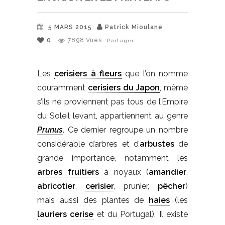
5 MARS 2015
Patrick Mioulane
0
7898
Vues
Partager
Les
cerisiers à fleurs
que l’on nomme
couramment
cerisiers du Japon
, même
s’ils ne proviennent pas tous de l’Empire
du Soleil levant, appartiennent au genre
Prunus
. Ce dernier regroupe un nombre
considérable d’arbres et d’
arbustes
de
grande importance, notamment les
arbres fruitiers
à noyaux (
amandier
,
abricotier
,
cerisier
, prunier,
pêcher
)
mais aussi des plantes de
haies
(les
lauriers cerise
et du Portugal). Il existe