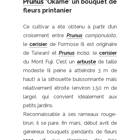
Prunus
‘Okame’ un bouquet de
fleurs printanier
Ce cultivar a été obtenu à partir d’un
croisement entre
Prunus
campanulata
,
le
cerisier
de Formose (il est originaire
de Taïwan) et
Prunus
incisa
, le
cerisier
du Mont Fuji. C’est un
arbuste
de taille
modeste (il peine à atteindre 3 m de
haut) a la silhouette buissonnante mais
relativement étroite (environ 1,50 m de
large), qui convient idéalement aux
petits jardins.
Reconnaissable à ses rameaux rouge-
brun, il se pare, fin mars, début avril de
généreux bouquets pendants de fleurs