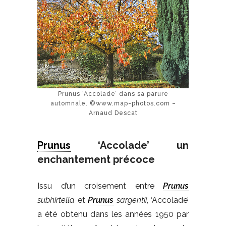
Prunus ‘Accolade’ dans sa parure
automnale. ©www.map-photos.com –
Arnaud Descat
Prunus
‘Accolade’ un
enchantement précoce
Issu d’un croisement entre
Prunus
subhirtella
et
Prunus
sargentii
, ‘Accolade’
a été obtenu dans les années 1950 par