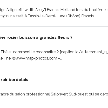
gn="alignleft" width="205"] Francis Meilland lors du baptême d
er 1912 naissait à Tassin-la-Demi-Lune (Rhône) Francis
 rosier buisson à grandes fleurs ?
 Thé et comment le reconnaître ? [caption id="attachment_252"
ide de Thé. ©www.map-photos.com –
rroir bordelais
cadre du salon professionnel Salonvert Sud-ouest qui se déro