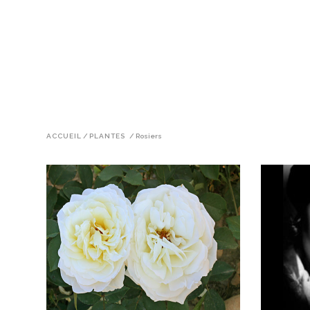
ACCUEIL
/
PLANTES
/
Rosiers