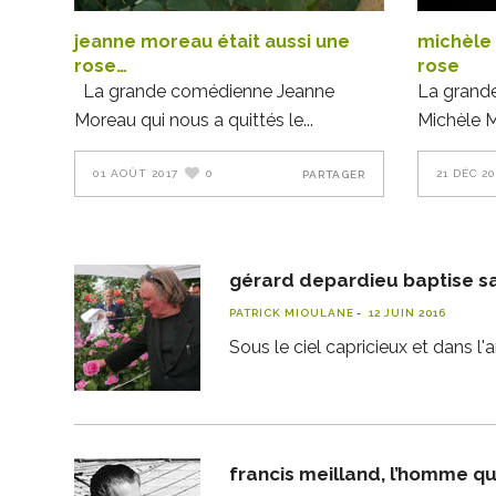
jeanne moreau était aussi une
michèle 
rose…
rose
La grande comédienne Jeanne
La grand
Moreau qui nous a quittés le
Michèle M
01 AOÛT 2017
0
21 DÉC 20
PARTAGER
gérard depardieu baptise sa
PATRICK MIOULANE
12 JUIN 2016
Sous le ciel capricieux et dans 
francis meilland, l’homme qu