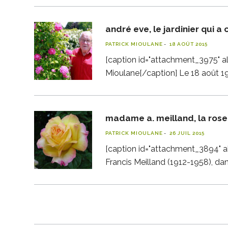
andré eve, le jardinier qui a
PATRICK MIOULANE
18 AOÛT 2015
[caption id="attachment_3975" al
Mioulane[/caption] Le 18 août 19
madame a. meilland, la rose
PATRICK MIOULANE
26 JUIL 2015
[caption id="attachment_3894" al
Francis Meilland (1912-1958), da