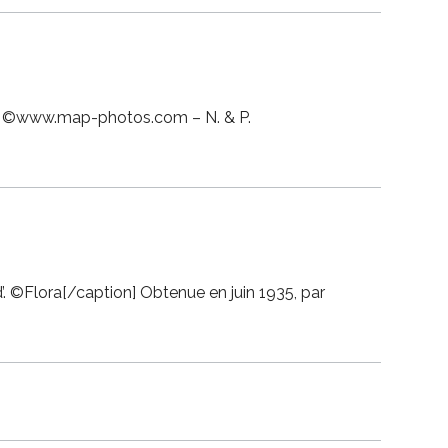
les. ©www.map-photos.com – N. & P.
’. ©Flora[/caption] Obtenue en juin 1935, par