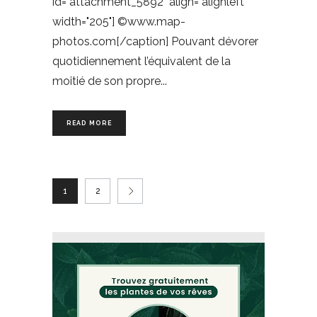
id="attachment_5892" align="alignleft"
width="205"] ©www.map-
photos.com[/caption] Pouvant dévorer
quotidiennement l’équivalent de la
moitié de son propre
READ MORE
1
2