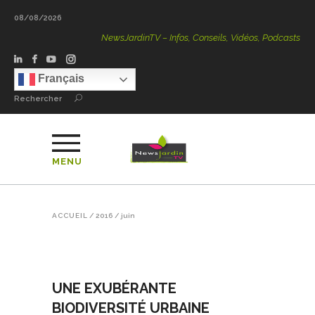
08/08/2026
NewsJardinTV – Infos, Conseils, Vidéos, Podcasts – 100 
Français
Rechercher
MENU
ACCUEIL
/
2016
/
juin
UNE EXUBÉRANTE
BIODIVERSITÉ URBAINE