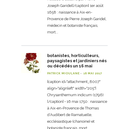
Joseph Garidel[/caption] 1er août
1658 : naissance à Aix-en-
Provence de Pierre Joseph Garidel,
médecin et botaniste français,
mort
botanistes, horticulteurs,
paysagistes et jardiniers nés
ou décédés un 16 mai
PATRICK MIOULANE
16 MAI 2017
[caption id="attachment_8007"
align="alignleft" width="205"]
Chrysanthemum indicum (1796)
[/caption] • 16 mai 1750 : naissance
à Aix-en-Provence de Thomas
d’Audibert de Ramatuelle,
ecclésiastique (chanoine) et
botaniste français, mort