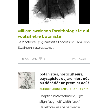
william swainson l’ornithologiste qui
voulait être botaniste
Le 8 octobre 1789 naissait à Londres William John
Swainson, naturaliste et
11 OCT 2017
0
PARTAGER
botanistes, horticulteurs,
paysagistes et jardiniers nés
ou décédés un premier août
PATRICK MIOULANE
01 AOÛT 2017
[caption id="attachment_8321"
align="alignleft" width="205"]
Hellébore dessiné par Pierre