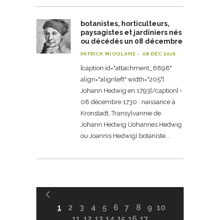
botanistes, horticulteurs,
paysagistes et jardiniers nés
ou décédés un 08 décembre
PATRICK MIOULANE
08 DÉC 2016
[caption id="attachment_6898"
align="alignleft" width="205"]
Johann Hedwig en 1793[/caption] •
08 décembre 1730 : naissance à
Kronstadt, Transylvannie de
Johann Hedwig (Johannes Hedwig
ou Joannis Hedwig) botaniste
1
2
3
4
5
6
7
8
9
10
11
12
13
14
15
16
17