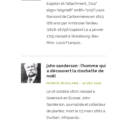
[caption id="attachment_7114"
align="alignleft" width="205"] Louis
Ramond de Carbonnières en 1823
(68 ans) par Ambroise Tardieu
(1818-1879)[/caption] Le 4 janvier
1755 naissait à Strasbourg, Bas-
Rhin, Louis François
john sanderson : l’homme qui
a découvert la clochette de
noël
PATRICK MIOULANE
20 DÉC 2016
Le 16 octobre 1820 naissait à
Greenock en Écosse, John
Sanderson, journaliste et collecteur
de plantes, mort le 03 mars 1881 à
Durban, Afrique du