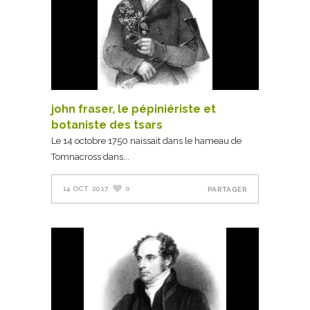
john fraser, le pépiniériste et
botaniste des tsars
Le 14 octobre 1750 naissait dans le hameau de
Tomnacross dans
14 OCT 2017
0
PARTAGER