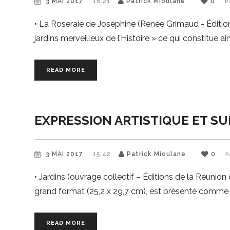
3 MAI 2017
16:21
Patrick Mioulane
0
P
• La Roseraie de Joséphine (Renée Grimaud - Éditions
jardins merveilleux de l’Histoire » ce qui constitue a
READ MORE
EXPRESSION ARTISTIQUE ET SU
3 MAI 2017
15:42
Patrick Mioulane
0
P
• Jardins (ouvrage collectif – Éditions de la Réunio
grand format (25,2 x 29,7 cm), est présenté comme l
READ MORE