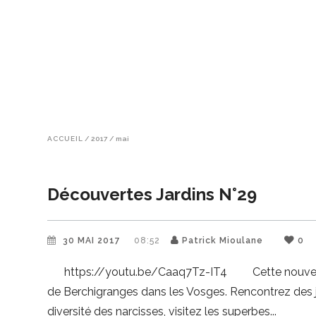
ACCUEIL
/
2017
/
mai
Découvertes Jardins N°29
30 MAI 2017
08:52
Patrick Mioulane
0
https://youtu.be/Caaq7Tz-IT4 Cette nouvelle émiss
de Berchigranges dans les Vosges. Rencontrez des ja
diversité des narcisses, visitez les superbes