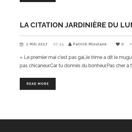
LA CITATION JARDINIÈRE DU LUN
1 MAI 2017
07:45
Patrick Mioulane
0
P
« Le premier mai c'est pas gai,Je trime a dit le mug
pas chicaneur,Car tu donnes du bonheur,Pas cher à t
READ MORE