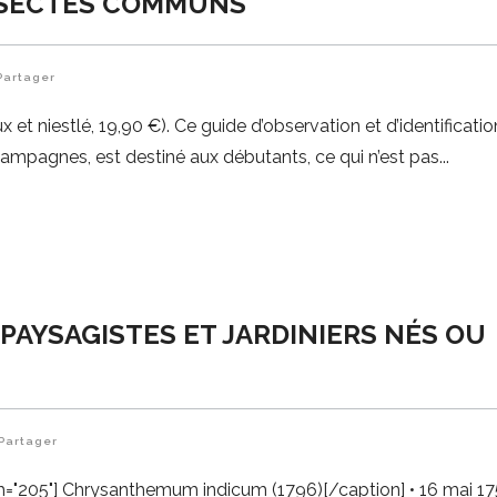
INSECTES COMMUNS
Partager
et niestlé, 19,90 €). Ce guide d’observation et d’identificati
 campagnes, est destiné aux débutants, ce qui n’est pas
PAYSAGISTES ET JARDINIERS NÉS OU
Partager
th="205"] Chrysanthemum indicum (1796)[/caption] • 16 mai 17