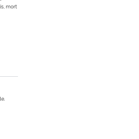
is, mort
le.
a