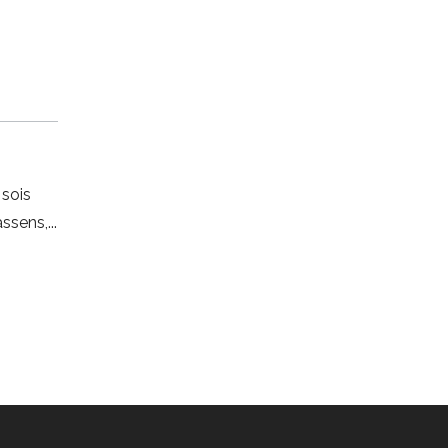
 sois
assens,