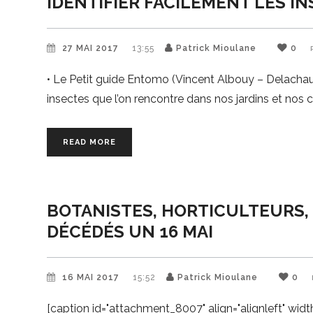
IDENTIFIER FACILEMENT LES 
27 MAI 2017
13:55
Patrick Mioulane
0
• Le Petit guide Entomo (Vincent Albouy – Delachaux 
insectes que l’on rencontre dans nos jardins et nos
READ MORE
BOTANISTES, HORTICULTEURS, 
DÉCÉDÉS UN 16 MAI
16 MAI 2017
15:52
Patrick Mioulane
0
[caption id="attachment_8007" align="alignleft" wid