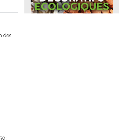
on des
50 :