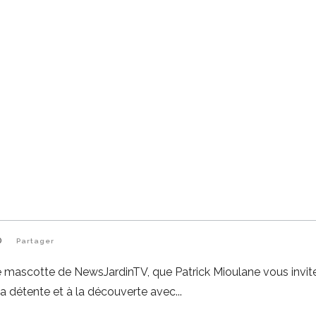
0
Partager
ite mascotte de NewsJardinTV, que Patrick Mioulane vous invit
 la détente et à la découverte avec