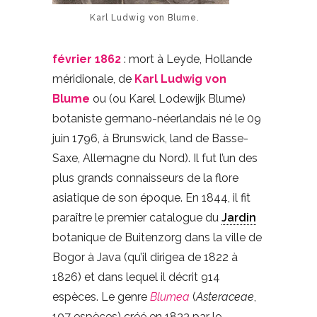
Karl Ludwig von Blume.
février 1862
: mort à Leyde, Hollande
méridionale, de
Karl Ludwig von
Blume
ou (ou Karel Lodewijk Blume)
botaniste germano-néerlandais né le 09
juin 1796, à Brunswick, land de Basse-
Saxe, Allemagne du Nord). Il fut l’un des
plus grands connaisseurs de la flore
asiatique de son époque. En 1844, il fit
paraître le premier catalogue du
Jardin
botanique de Buitenzorg dans la ville de
Bogor à Java (qu’il dirigea de 1822 à
1826) et dans lequel il décrit 914
espèces. Le genre
Blumea
(
Asteraceae
,
107 espèces) créé en 1833 par le