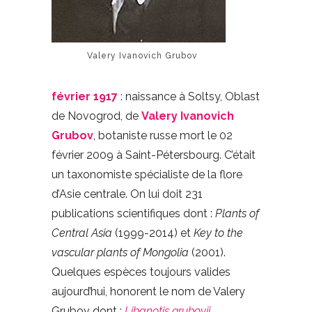
Valery Ivanovich Grubov
février 1917
: naissance à Soltsy, Oblast
de Novogrod, de
Valery Ivanovich
Grubov
, botaniste russe mort le 02
février 2009 à Saint-Pétersbourg. C’était
un taxonomiste spécialiste de la flore
d’Asie centrale. On lui doit 231
publications scientifiques dont :
Plants of
Central Asia
(1999-2014) et
Key to the
vascular plants of Mongolia
(2001).
Quelques espèces toujours valides
aujourd’hui, honorent le nom de Valery
Grubov dont :
Libanotis grubovii