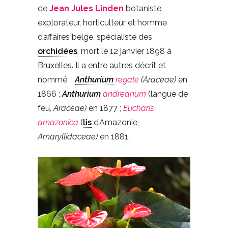
de
Jean Jules Linden
botaniste,
explorateur, horticulteur et homme
d’affaires belge, spécialiste des
orchidées
, mort le 12 janvier 1898 à
Bruxelles. Il a entre autres décrit et
nommé :
Anthurium
regale
(Araceae)
en
1866 ;
Anthurium
andreanum
(langue de
feu,
Araceae)
en 1877 ;
Eucharis
amazonica
(
lis
d’Amazonie,
Amaryllidaceae)
en 1881.