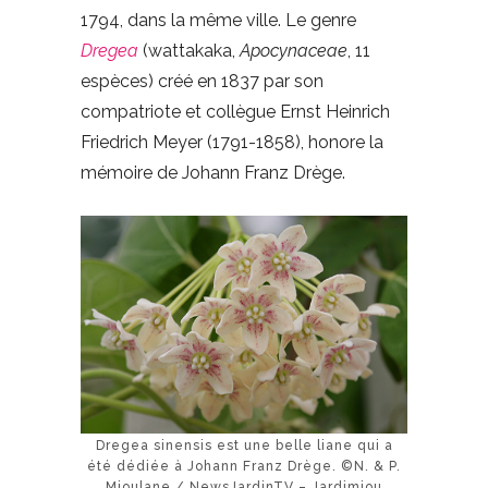
1794, dans la même ville. Le genre
Dregea
(wattakaka,
Apocynaceae
, 11
espèces) créé en 1837 par son
compatriote et collègue Ernst Heinrich
Friedrich Meyer (1791-1858), honore la
mémoire de Johann Franz Drège.
Dregea sinensis est une belle liane qui a
été dédiée à Johann Franz Drège. ©N. & P.
Mioulane / NewsJardinTV – Jardimiou