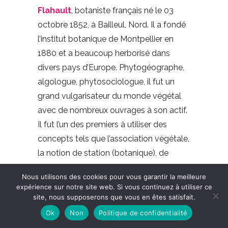
Flahault
, botaniste français né le 03
octobre 1852, à Bailleul, Nord. Il a fondé
l’institut botanique de Montpellier en
1880 et a beaucoup herborisé dans
divers pays d’Europe. Phytogéographe,
algologue, phytosociologue, il fut un
grand vulgarisateur du monde végétal
avec de nombreux ouvrages à son actif.
Il fut l’un des premiers à utiliser des
concepts tels que l’association végétale,
la notion de station (botanique), de
relevé floristique.
Nous utilisons des cookies pour vous garantir la meilleure
expérience sur notre site web. Si vous continuez à utiliser ce
site, nous supposerons que vous en êtes satisfait.
Ok
Non
Politique de confidentialité