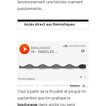
l’environnement, une histoire vraiment
passionnante…
Accès direct aux thématiques
NewsJardinTv
·
19 – PAROLES D’EXPERTS :
boutures
d’
arbustes
C’est à partir de la fin juillet et jusqu’à mi-
septembre que l’on pratique le
bouturage
demi-aoûté (ou semi