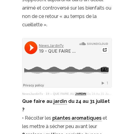
animé et controversé sur les bienfaits ou
non de ce retour « au temps de la
cueillette ».
NewsJardinTv
·
19 – QUE FAIRE AU
JARDIN
Du 24 Au 31 Juillet
Que faire au
jardin
du 24 au 31 juillet
?
• Récolter les
plantes aromatiques
et
les mettre à sécher peu avant leur