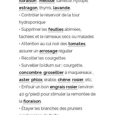
floraison
:
mélisse
, sarriette, hysope,
estragon
, thyms,
lavande
.
• Contrôler le réservoir de la tour
hydroponique
• Supprimer les
feuilles
abîmées,
tachées et le rameaux secs ou malades
• Attention au cul noir des
tomates
,
assurer un
arrosage
régulier
• Récolter les courgettes
• Surveiller l’oïdium sur : courgette,
concombre
,
groseillier
à maquereaux ,
aster
,
phlox
, érable,
chêne
,
rosier
, etc.
• Enfouir un bon
engrais
rosier
(environ
40 g/pied) pour stimuler la remontée de
la
floraison
.
• Étayer les branches des pruniers