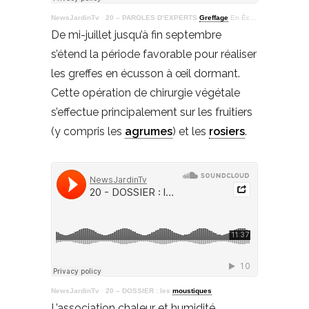
NewsJardinTv
·
20 – PAROLES D’EXPERTS
Greffage
En Écusson
De mi-juillet jusqu’à fin septembre
s’étend la période favorable pour réaliser
les greffes en écusson à œil dormant.
Cette opération de chirurgie végétale
s’effectue principalement sur les fruitiers
(y compris les
agrumes
) et les
rosiers
.
NewsJardinTv
·
20 – DOSSIER : les
moustiques
L’association chaleur et humidité,