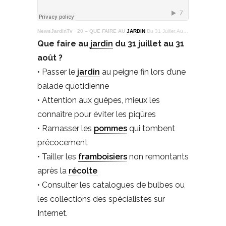
NewsJardinTv
·
20 – QUE FAIRE AU
JARDIN
Du 31 Juillet Au 04 Août
Que faire au
jardin
du 31 juillet au 31
août ?
• Passer le
jardin
au peigne fin lors d’une
balade quotidienne
• Attention aux guêpes, mieux les
connaître pour éviter les piqûres
• Ramasser les
pommes
qui tombent
précocement
• Tailler les
framboisiers
non remontants
après la
récolte
• Consulter les catalogues de bulbes ou
les collections des spécialistes sur
Internet.