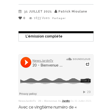
31 JUILLET 2021
Patrick Mioulane
0
1633
Vues
Partager
L'émission complète
NewsJardinTv
·
20 – Bienvenue Au
Jardin
Du 31 Juillet 2021
Avec ce vingtième numéro de «