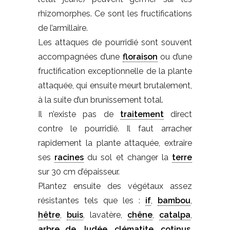
rhizomorphes. Ce sont les fructifications
de l’armillaire.
Les attaques de pourridié sont souvent
accompagnées d’une
floraison
ou d’une
fructification exceptionnelle de la plante
attaquée, qui ensuite meurt brutalement,
à la suite d’un brunissement total.
Il n’existe pas de
traitement
direct
contre le pourridié. Il faut arracher
rapidement la plante attaquée, extraire
ses
racines
du sol et changer la
terre
sur 30 cm d’épaisseur.
Plantez ensuite des végétaux assez
résistantes tels que les :
if
,
bambou
,
hêtre
,
buis
, lavatère,
chêne
,
catalpa
,
arbre de Judée
,
clématite
,
cotinus
,