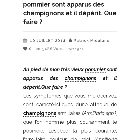
pommier sont apparus des
champignons et il dépérit. Que
faire ?
10 JUILLET 2014
Patrick Mioulane
0
5486
Vues
Partager
Au pied de mon très vieux
pommier
sont
apparus des
champignons
et il
dépérit.
Que faire ?
Les symptômes que vous me décrivez
sont caractéristiques d’une attaque de
champignons
armillaires
(Armillaria spp.)
,
que l’on nomme plus couramment le
pourridié. L’espèce la plus courante,
l’armillaire couleur de miel
(Armillaria