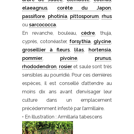
elaeagnus
,
corête du Japon
,
passiflore
,
photinia
,
pittosporum
,
rhus
ou
sarcococca
.
En revanche, bouleau,
cèdre
, thuja,
cyprès, cotonéaster,
forsythia
,
glycine
,
groseillier à fleurs
,
lilas
,
hortensia
,
pommier
,
pivoine
,
prunus
,
rhododendron
,
rosier
et saule sont très
sensibles au pourridié. Pour ces dernières
espèces, il est conseillé d’attendre au
moins dix ans avant d’envisager leur
culture dans un emplacement
précédemment infesté par l’armillaire.
• En illustration : Armillaria tabescens