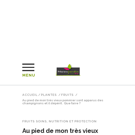
MENU
ACCUEIL
/
PLANTES
/
FRUITS
/
Au pied de mon très vieux pommier sont apparus des
champignons et il dépérit. Que faire ?
FRUITS
SOINS, NUTRITION ET PROTECTION
Au pied de mon très vieux