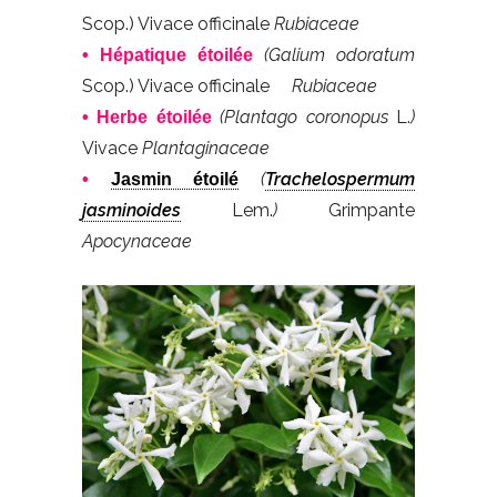
Scop.) Vivace officinale
Rubiaceae
(Galium odoratum
• Hépatique étoilée
Scop.) Vivace officinale
Rubiaceae
(Plantago coronopus
L.
)
• Herbe étoilée
Vivace
Plantaginaceae
(
Trachelospermum
•
Jasmin étoilé
jasminoides
Lem.
)
Grimpante
Apocynaceae