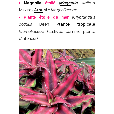
(
Magnolia
stellata
•
Magnolia
étoilé
Maxim.
)
Arbuste
Magnoliaceae
(Cryptanthus
• Plante étoile de mer
acaulis
Beer)
Plante tropicale
Bromeliaceae
(cultivée comme plante
d’intérieur)