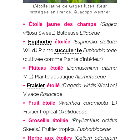
L’étoile jaune de Gagea lutea, fleur
protégée en France. ©Jacopo Werther
(Gagea
• Étoile jaune des champs
villosa
Sweet.) Bulbeuse
Liliaceae
(Euphorbia stellata
•
Euphorbe
étoilée
Willd.
)
Plante
succulente
Euphorbiaceae
(cultivée comme Plante d’intérieur)
(Damasonium alisma
• Flûteau étoilé
Mill.) Plante aquatique
Alismataceae
(Fragaria viridis
Weston
)
•
Fraisier
étoilé
Vivace
Rosaceae
(Averrhoa carambola
L.
)
• Fruit étoile
Fruitier tropical
Oxalidaceae
(Phyllanthus acidus
• Groseille étoilée
Skeels.) Fruitier tropical
Euphorbiaceae
(Galium odoratum
• Herbe aux étoiles