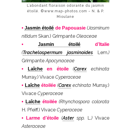
L’abondant floraison odorante du jasmin
étoilé. ©www.map-photos.com – N. & P.
Mioulane
(Jasminum
•
Jasmin étoilé
de Papouasie
nitidum
Skan.) Grimpante
Oleaceae
•
Jasmin étoilé
d’Italie
(
Trachelospermum jasminoides
Lem.
)
Grimpante
Apocynaceae
(
Carex
echinata
•
Laîche
en étoile
Murray.) Vivace
Cyperaceae
(
Carex
echinata
Murray.)
•
Laîche
étoilée
Vivace
Cyperaceae
(Rhynchospora colorata
•
Laîche
étoilée
H. Pfeiff.) Vivace
Cyperaceae
(
Aster
spp.
L.
)
Vivace
• Larme d’étoile
Asteraceae