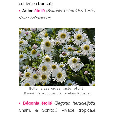
cultivé en
bonsaï
)
(Boltonia asteroides
L’Hér.
)
•
Aster
étoilé
Vivace
Asteraceae
Boltonia aseroides, l’aster étoilé.
©www.map-photos.com – Alain Kubacsi
(Begonia heracleifolia
• Bégonia étoilé
Cham. & Schltdl.)
Vivace tropicale