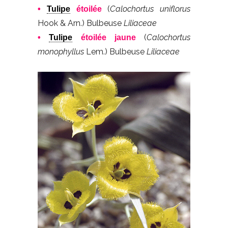
(
Calochortus uniflorus
•
Tulipe
étoilée
Hook & Arn.) Bulbeuse
Liliaceae
(
Calochortus
•
Tulipe
étoilée jaune
monophyllus
Lem.) Bulbeuse
Liliaceae