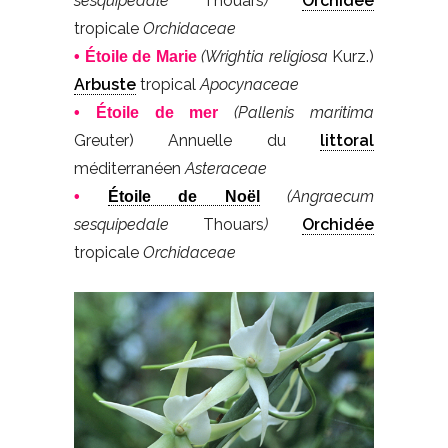
sesquipedale
Thouars
)
Orchidée
tropicale
Orchidaceae
(Wrightia religiosa
Kurz.)
• Étoile de Marie
Arbuste
tropical
Apocynaceae
(Pallenis maritima
• Étoile de mer
Greuter)
Annuelle du
littoral
méditerranéen
Asteraceae
(Angraecum
•
Étoile de Noël
sesquipedale
Thouars
)
Orchidée
tropicale
Orchidaceae