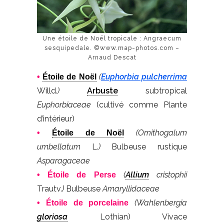
Une étoile de Noël tropicale : Angraecum
sesquipedale. ©www.map-photos.com –
Arnaud Descat
(
Euphorbia pulcherrima
•
Étoile de Noël
Willd.
)
Arbuste
subtropical
Euphorbiaceae
(cultivé comme Plante
d’intérieur)
(Ornithogalum
•
Étoile de Noël
umbellatum
L.
)
Bulbeuse rustique
Asparagaceae
(
Allium
cristophii
• Étoile de Perse
Trautv.
)
Bulbeuse
Amaryllidaceae
(Wahlenbergia
• Étoile de porcelaine
gloriosa
Lothian) Vivace