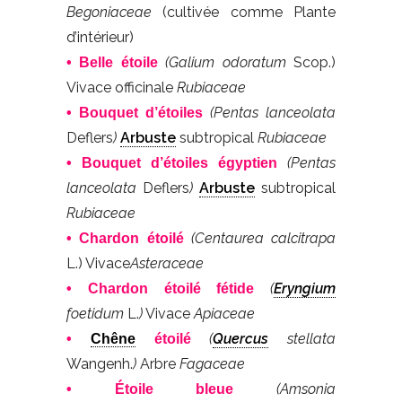
Begoniaceae
(cultivée comme Plante
d’intérieur)
(Galium odoratum
Scop.)
• Belle étoile
Vivace officinale
Rubiaceae
(Pentas lanceolata
• Bouquet d’étoiles
Deflers
)
Arbuste
subtropical
Rubiaceae
(Pentas
• Bouquet d’étoiles égyptien
lanceolata
Deflers
)
Arbuste
subtropical
Rubiaceae
(Centaurea calcitrapa
• Chardon étoilé
L.) Vivace
Asteraceae
(
Eryngium
• Chardon étoilé fétide
foetidum
L.
)
Vivace
Apiaceae
(
Quercus
stellata
•
Chêne
étoilé
Wangenh.
)
Arbre
Fagaceae
(Amsonia
• Étoile bleue