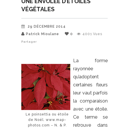
UNE ENVOLÉE D’ÉTOILES
VÉGÉTALES
29 DÉCEMBRE 2014
Patrick Mioulane
0
4001
Vues
Partager
La forme
rayonnée
qu’adoptent
certaines fleurs
leur vaut parfois
la comparaison
avec une étoile.
Le poinsettia ou étoile
Ce terme se
de Noël. www.map-
retrouve dans
photos.com – N. & P.