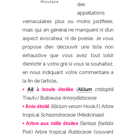
Mioulane
des
appellations
vernaculaires plus ou moins justifiées,
mais qui, en général ne manquent ni d’un
aspect évocateur, ni de poésie. Je vous
propose d’en découvrir une liste non
exhaustive que vous avez tout loisir
d’enrichir à votre gré si vous le souhaitez,
en nous indiquant votre commentaire à
la fin de l’article…
(
Allium
cristophii
•
Ail
à boule étoilée
Trautv.
)
Bulbeuse
Amaryllidaceae
(Illicium verum
Hook.f.) Arbre
• Anis étoilé
tropical
Schisandraceae
(Médicinale)
(Serissa foetida
• Arbre aux mille étoiles
Poir.) Arbre tropical
Rubiaceae
(souvent