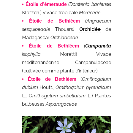
(Dorstenia bahiensis
• Étoile d’émeraude
Klotzch.) Vivace tropicale
Moraceae
(Angraecum
• Étoile de Bethléem
sesquipedale
Thouars
)
Orchidée
de
Madagascar
Orchidaceae
(
Campanula
• Étoile de Bethléem
isophylla
Moretti) Vivace
méditerranéenne Campanulaceae
(cultivée comme plante d’intérieur)
(
Ornithogalum
• Étoile de Bethléem
dubium
Houtt.
, Ornithogalum pyrenaicum
L.
, Ornithogalum umbellatum
L.) Plantes
bulbeuses
Asparagaceae