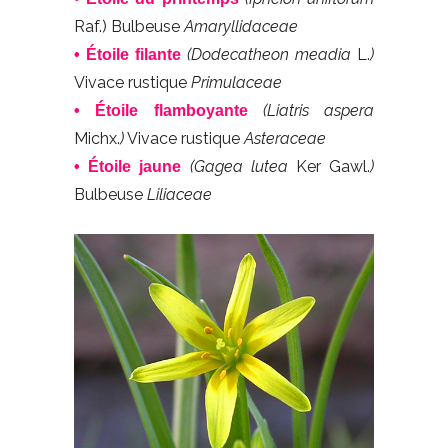
Raf.) Bulbeuse
Amaryllidaceae
(Dodecatheon meadia
L.
)
• Étoile filante
Vivace rustique
Primulaceae
(Liatris aspera
• Étoile flamboyante
Michx.
)
Vivace rustique
Asteraceae
(Gagea lutea
Ker Gawl.
)
• Étoile jaune
Bulbeuse
Liliaceae