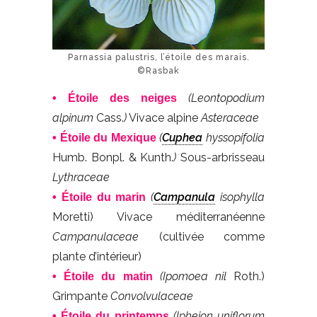
Parnassia palustris, l’étoile des marais.
©Rasbak
(Leontopodium
• Étoile des neiges
alpinum
Cass.
)
Vivace alpine
Asteraceae
(
Cuphea
hyssopifolia
• Étoile du Mexique
Humb. Bonpl. & Kunth.
)
Sous-arbrisseau
Lythraceae
(
Campanula
isophylla
• Étoile du marin
Moretti) Vivace méditerranéenne
Campanulaceae
(cultivée comme
plante d’intérieur)
(Ipomoea nil
Roth.)
• Étoile du matin
Grimpante
Convolvulaceae
(Ipheion uniflorum
• Étoile du printemps