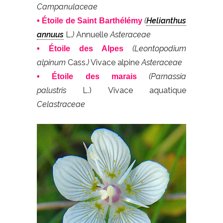
Campanulaceae
(
Helianthus
• Étoile de Saint Barthélémy
annuus
L.
)
Annuelle
Asteraceae
(Leontopodium
• Étoile des Alpes
alpinum
Cass.
)
Vivace alpine
Asteraceae
(Parnassia
• Étoile des marais
palustris
L.) Vivace aquatique
Celastraceae