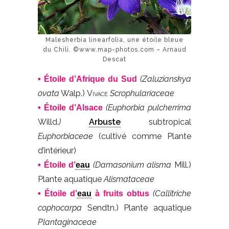
Malesherbia linearfolia, une étoile bleue
du Chili. ©www.map-photos.com – Arnaud
Descat
(Zaluzianskya
• Étoile d’Afrique du Sud
ovata
Walp.)
Vivace
Scrophulariaceae
(Euphorbia pulcherrima
• Étoile d’Alsace
Willd.
)
Arbuste
subtropical
Euphorbiaceae
(cultivé comme Plante
d’intérieur)
(Damasonium alisma
Mill.)
• Étoile d’
eau
Plante aquatique
Alismataceae
(Callitriche
• Étoile d’
eau
à fruits obtus
cophocarpa
Sendtn.) Plante aquatique
Plantaginaceae