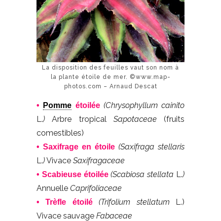
La disposition des feuilles vaut son nom à
la plante étoile de mer. ©www.map-
photos.com – Arnaud Descat
(Chrysophyllum cainito
•
Pomme
étoilée
L.
)
Arbre tropical
Sapotaceae
(fruits
comestibles)
(Saxifraga stellaris
• Saxifrage en étoile
L.
)
Vivace
Saxifragaceae
(Scabiosa stellata
L.
)
• Scabieuse étoilée
Annuelle
Caprifoliaceae
(Trifolium stellatum
L.)
• Trèfle étoilé
Vivace sauvage
Fabaceae