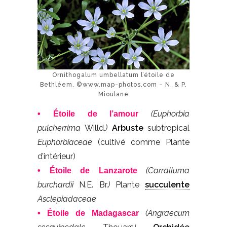
Ornithogalum umbellatum l’étoile de
Bethléem. ©www.map-photos.com – N. & P.
Mioulane
(Euphorbia
• Étoile de l’amour
pulcherrima
Willd.
)
Arbuste
subtropical
Euphorbiaceae
(cultivé comme Plante
d’intérieur)
(Carralluma
• Étoile de Lanzarote
burchardii
N.E. Br.
)
Plante
succulente
Asclepiadaceae
(Angraecum
• Étoile de Madagascar