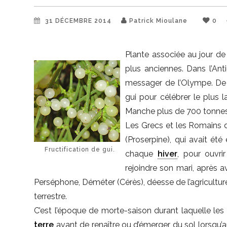
31 DÉCEMBRE 2014
Patrick Mioulane
0
Plante associée au jour de 
plus anciennes. Dans l’Ant
messager de l’Olympe. De n
gui pour célébrer le plus 
Manche plus de 700 tonnes
Les Grecs et les Romains d
(Proserpine), qui avait été
Fructification de gui.
chaque
hiver
, pour ouvri
rejoindre son mari, après a
Perséphone, Déméter (Cérès), déesse de l’agricultur
terrestre.
C’est l’époque de morte-saison durant laquelle les
terre
avant de renaître ou d’émerger du sol lorsqu’