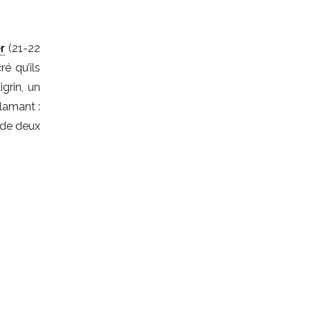
r
(21-22
é qu’ils
grin, un
clamant :
n de deux