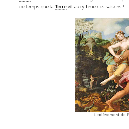
ce temps que la
Terre
vit au rythme des saisons !
L’enlèvement de Pr