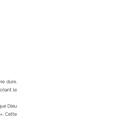
ie dure,
riant le
(que Dieu
». Cette