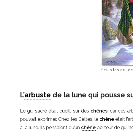
Seuls les druide
L’
arbuste
de la lune qui pousse sur
Le gui sacré était cueilli sur des
chênes
, car ces a
pouvait exprimer. Chez les Celtes, le
chêne
était l’a
à la lune. Ils pensaient qu’un
chêne
porteur de gui hé