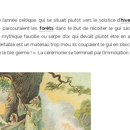
e
’année celtique, qui se situait plutôt vers le solstice d’
hive
s parcouraient les
forêts
dans le but de récolter le gui sacr
 mythique faucille ou serpe d’or, qui devait plutôt être en ai
éritable est un matériau trop mou, ils coupaient le gui en s’ex
e le blé germe ! ». La cérémonie se terminait par l’immolatio