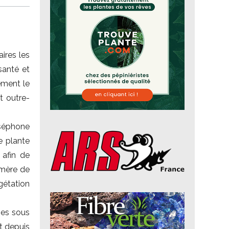
aires les
santé et
ement le
t outre-
rséphone
te plante
 afin de
 mère de
gétation
ies sous
t depuis