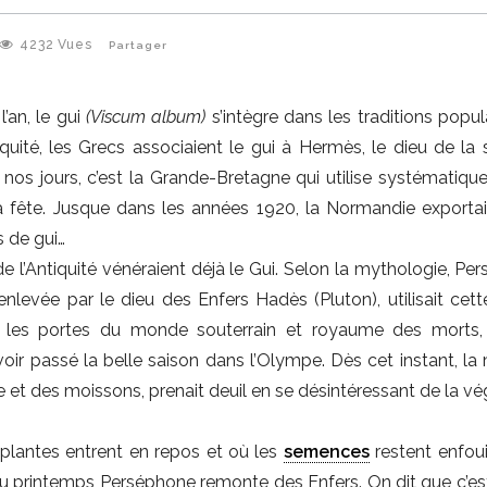
4232
Vues
Partager
l’an, le gui
(Viscum album)
s’intègre dans les traditions popul
iquité, les Grecs associaient le gui à Hermès, le dieu de la 
os jours, c’est la Grande-Bretagne qui utilise systématiqu
la fête. Jusque dans les années 1920, la Normandie exportai
 de gui…
e l’Antiquité vénéraient déjà le Gui. Selon la mythologie, Pe
 enlevée par le dieu des Enfers Hadès (Pluton), utilisait cet
r les portes du monde souterrain et royaume des morts,
voir passé la belle saison dans l’Olympe. Dès cet instant, la
e et des moissons, prenait deuil en se désintéressant de la vé
 plantes entrent en repos et où les
semences
restent enfou
au printemps Perséphone remonte des Enfers. On dit que c’es