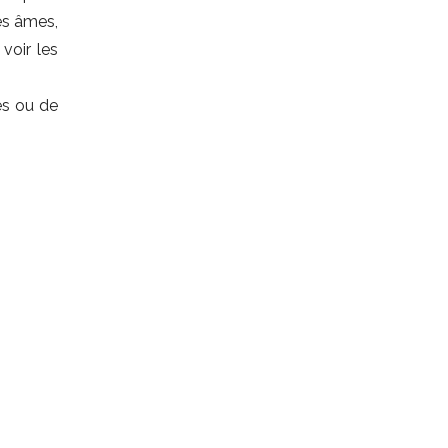
es âmes,
voir les
res ou de