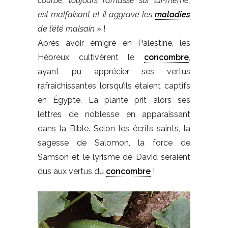
courbé, toujours ramassé sur lui-même,
est malfaisant et il aggrave les
maladies
de l’été malsain »
!
Après avoir émigré en Palestine, les
Hébreux cultivèrent le
concombre
,
ayant pu apprécier ses vertus
rafraîchissantes lorsqu’ils étaient captifs
en Égypte. La plante prit alors ses
lettres de noblesse en apparaissant
dans la Bible. Selon les écrits saints, la
sagesse de Salomon, la force de
Samson et le lyrisme de David seraient
dus aux vertus du
concombre
!