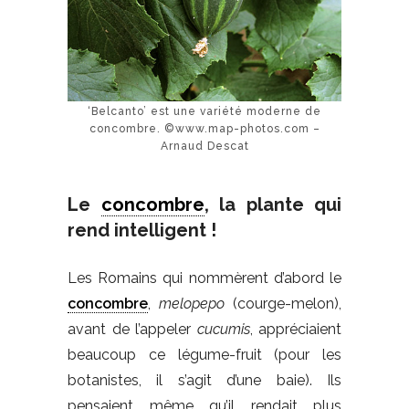
‘Belcanto’ est une variété moderne de
concombre. ©www.map-photos.com –
Arnaud Descat
Le
concombre
, la plante qui
rend intelligent !
Les Romains qui nommèrent d’abord le
concombre
,
melopepo
(courge-melon),
avant de l’appeler
cucumis
, appréciaient
beaucoup ce légume-fruit (pour les
botanistes, il s’agit d’une baie). Ils
pensaient même qu’il rendait plus