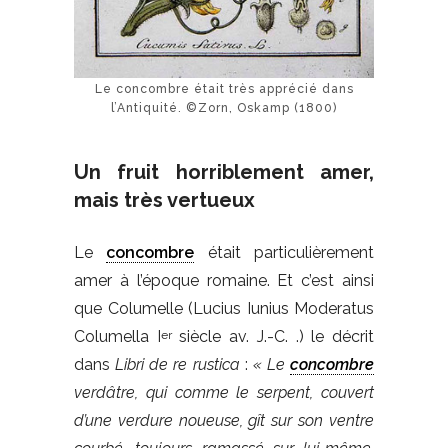
Le concombre était très apprécié dans
l’Antiquité. ©Zorn, Oskamp (1800)
Un fruit horriblement amer,
mais très vertueux
Le
concombre
était particulièrement
amer à l’époque romaine. Et c’est ainsi
que Columelle (Lucius Iunius Moderatus
Columella I
siècle av. J.-C. .) le décrit
er
dans
Libri de re rustica
:
« Le
concombre
verdâtre, qui comme le serpent, couvert
d’une verdure noueuse, gît sur son ventre