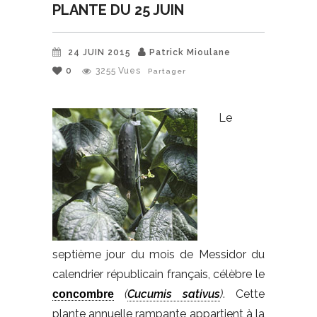
PLANTE DU 25 JUIN
24 JUIN 2015
Patrick Mioulane
0
3255
Vues
Partager
Le
septième jour du mois de Messidor du
calendrier républicain français, célèbre le
(
Cucumis sativus
)
. Cette
concombre
plante annuelle rampante appartient à la