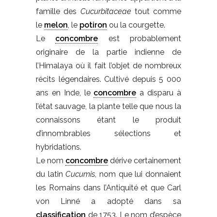
famille des
Cucurbitaceae
tout comme
le
melon
, le
potiron
ou la courgette.
Le
concombre
est probablement
originaire de la partie indienne de
l’Himalaya où il fait l’objet de nombreux
récits légendaires. Cultivé depuis 5 000
ans en Inde, le
concombre
a disparu à
l’état sauvage, la plante telle que nous la
connaissons étant le produit
d’innombrables sélections et
hybridations.
Le nom
concombre
dérive certainement
du latin
Cucumis
, nom que lui donnaient
les Romains dans l’Antiquité et que Carl
von Linné a adopté dans sa
classification
de 1753. Le nom d’espèce