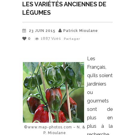
LES VARIÉTÉS ANCIENNES DE
LÉGUMES
23 JUIN 2015
Patrick Mioulane
0
1887
Vues
Partager
Les
Français,
qu’ils soient
jardiniers
ou
gourmets
sont de
plus en
plus à la
©www.map-photos.com – N. &
P. Mioulane
recherche