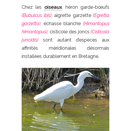
Chez les
oiseaux
, héron garde-bœufs
(Bubulcus ibis)
, aigrette garzette
(Egretta
garzetta)
, échasse blanche
(Himantopus
himantopus)
, cisticole des joncs
(Cisticola
juncidis)
sont autant d’espèces aux
affinités méridionales désormais
installées durablement en Bretagne.