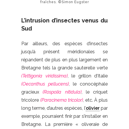
fraîches. ©Simon Eugster
L’intrusion d’insectes venus du
Sud
Par ailleurs, des espèces d’insectes
jusqu’à présent méridionales se
répandent de plus en plus largement en
Bretagne tels la grande sauterelle verte
(Tettigonia viridissima)
, le grillon d’Italie
(Oecanthus pellucens)
, le conocéphale
gracieux
(Rospolia nitidula)
, le criquet
tricolore
(Paracinema tricolor)
, etc. À plus
long terme, d’autres espèces, l’
olivier
par
exemple, pourraient finir par s’installer en
Bretagne. La première « oliveraie de