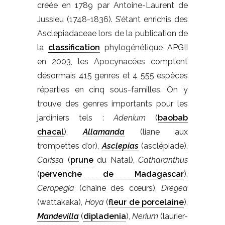
créée en 1789 par Antoine-Laurent de
Jussieu (1748-1836). S’étant enrichis des
Asclepiadaceae lors de la publication de
la
classification
phylogénétique APGII
en 2003, les Apocynacées comptent
désormais 415 genres et 4 555 espèces
réparties en cinq sous-familles. On y
trouve des genres importants pour les
jardiniers tels :
Adenium
(
baobab
chacal
),
Allamanda
(liane aux
trompettes d’or),
Asclepias
(asclépiade),
Carissa
(
prune
du Natal),
Catharanthus
(
pervenche de Madagascar
),
Ceropegia
(chaîne des cœurs),
Dregea
(wattakaka),
Hoya
(
fleur de porcelaine
),
Mandevilla
(
dipladenia
),
Nerium
(laurier-