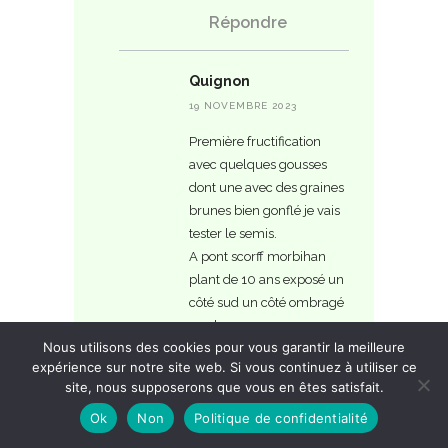
Répondre
Quignon
19 NOVEMBRE 2023
Première fructification
avec quelques gousses
dont une avec des graines
brunes bien gonflé je vais
tester le semis.
A pont scorff morbihan
plant de 10 ans exposé un
côté sud un côté ombragé
nord
Nous utilisons des cookies pour vous garantir la meilleure
Répondre
expérience sur notre site web. Si vous continuez à utiliser ce
site, nous supposerons que vous en êtes satisfait.
Ok
Non
Politique de confidentialité
patrick
31 DÉCEMBRE 2023