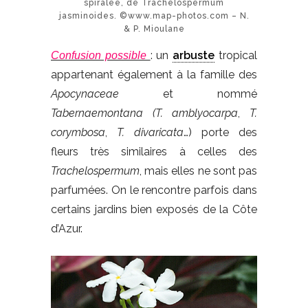
spiralée, de Trachelospermum
jasminoides. ©www.map-photos.com – N.
& P. Mioulane
: un
arbuste
tropical
Confusion possible
appartenant également à la famille des
Apocynaceae
et nommé
Tabernaemontana
(T. amblyocarpa
,
T.
corymbosa
,
T. divaricata
…) porte des
fleurs très similaires à celles des
Trachelospermum
, mais elles ne sont pas
parfumées. On le rencontre parfois dans
certains jardins bien exposés de la Côte
d’Azur.