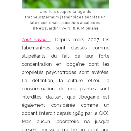
Une fois coupée la tige du
trachelospermum jasminoides sécrète un
latex contenant plusieurs alcaloïdes.
©NewsJardinTV– N. & P. Mioulane
: Depuis mars 2007, les
Tout savoir
tabernanthes sont classés comme
stupéfiants du fait de leur forte
concentration en ibogaïne dont les
propriétés psychotropes sont avérées.
La détention, la culture et/ou la
consommation de ces plantes sont
interdites, d’autant que l’ibogaïne est
également considérée comme un
dopant (interdit depuis 1989 par le CIO).
Mais aucun laboratoire n’a jusqu’à
présent, réussi à mettre au point une