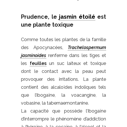
Prudence, le
jasmin étoilé
est
une plante toxique
Comme toutes les plantes de la famille
des Apocynacées,
Trachelospermum
jasminoides
renferme dans les tiges et
les
feuilles
un suc laiteux et toxique
dont le contact avec la peau peut
provoquer des irritations. La plante
contient des alcaloïdes indoliques tels
que l’ibogaïne, la voacangine, la
vobasine, la tabernaemontanine.
La capacité que possède l’Ibogaïne
d’interrompre le phénomène d’addiction
à l’héroïne, à la cocaïne, à l’alcool et la