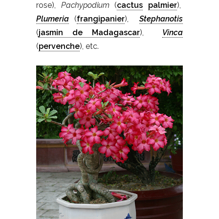
rose),
Pachypodium
(
cactus
palmier
),
Plumeria
(
frangipanier
),
Stephanotis
(
jasmin de Madagascar
),
Vinca
(
pervenche
), etc.