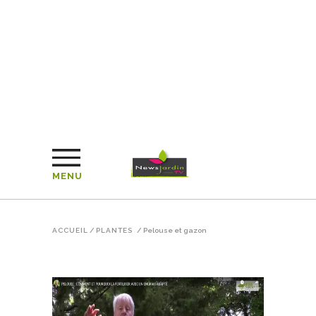
MENU
ACCUEIL
/
PLANTES
/
Pelouse et gazon