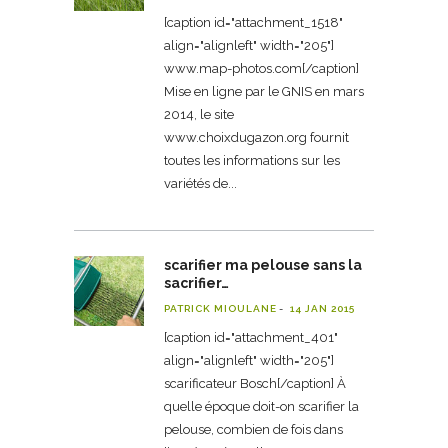
[caption id="attachment_1518"
align="alignleft" width="205"]
www.map-photos.com[/caption]
Mise en ligne par le GNIS en mars
2014, le site
www.choixdugazon.org fournit
toutes les informations sur les
variétés de
scarifier ma pelouse sans la
sacrifier…
PATRICK MIOULANE
14 JAN 2015
[caption id="attachment_401"
align="alignleft" width="205"]
scarificateur Bosch[/caption] À
quelle époque doit-on scarifier la
pelouse, combien de fois dans