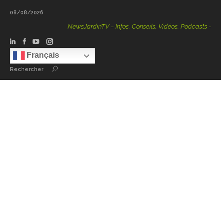
08/08/2026
NewsJardinTV – Infos, Conseils, Vidéos, Podcasts – 100 %
Français
Rechercher