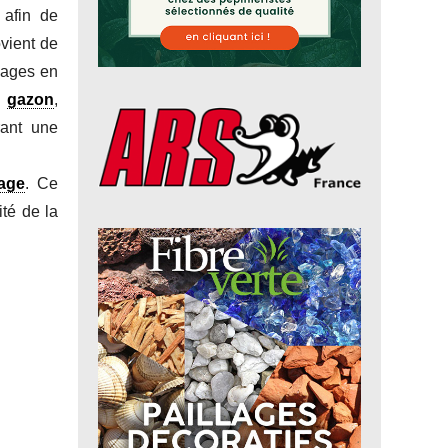
 afin de
ovient de
çages en
e
gazon
,
rant une
age
. Ce
té de la