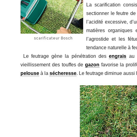
La scarification consi
sectionner le feutre de
l’acidité excessive, d
matières organiques 
scarificateur Bosch
l’agrostide et les fé
tendance naturelle à feu
Le feutrage gène la pénétration des
engrais
au 
vieillissement des touffes de
gazon
favorise la proli
pelouse
à la
sécheresse
. Le feutrage diminue aussi