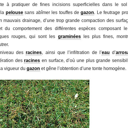
ste à pratiquer de fines incisions superficielles dans le sol
 la
pelouse
sans abîmer les touffes de
gazon
. Le feutrage pr
’un mauvais drainage, d’une trop grande compaction des surfa
et du comportement des différentes espèces composant l
tuques rouges, qui sont les
graminées
les plus fines, mont
trer.
niveau des
racines
, ainsi que l’infiltration de l’
eau
d’
arros
fération des
racines
en surface, d’où une plus grande sensibili
 la vigueur du
gazon
et gêne l’obtention d’une tonte homogène.