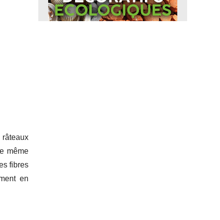
 râteaux
s le même
es fibres
ement en