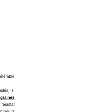
référable
stés), si
(
graines
 résultat
produits