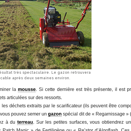
résultat très spectaculaire. Le gazon retrouvera
cable après deux semaines environ.
iminer la
mousse
. Si cette dernière est très présente, il est p
ts articulées sur des ressorts.
les déchets extraits par le scarificateur (ils peuvent être compo
 vous pouvez semer un
gazon
spécial dit de « Regarnissage » 
rez à du
terreau
. Sur les petites surfaces, vous obtiendrez un
« Patch Magic » de Fertiligène ou « Re’stor d’Algoflash. Ces 