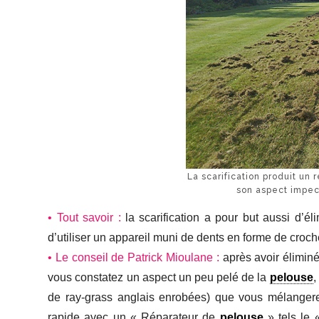
La scarification produit un 
son aspect impec
• Tout savoir :
la scarification a pour but aussi d’él
d’utiliser un appareil muni de dents en forme de croche
• Le conseil de Patrick Mioulane :
après avoir éliminé 
vous constatez un aspect un peu pelé de la
pelouse
,
de ray-grass anglais enrobées) que vous mélange
rapide avec un « Réparateur de
pelouse
» tels le 