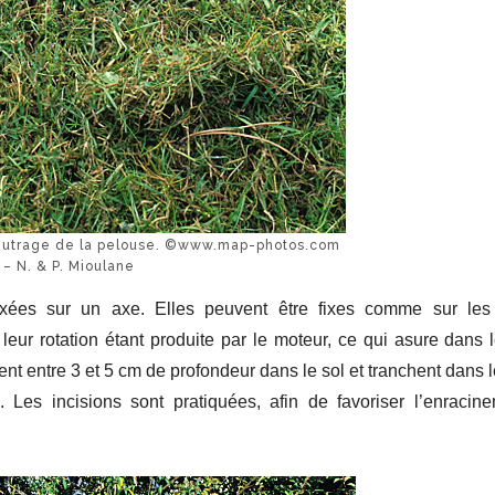
e feutrage de la pelouse. ©www.map-photos.com
– N. & P. Mioulane
fixées sur un axe. Elles peuvent être fixes comme sur les
, leur rotation étant produite par le moteur, ce qui asure dan
t entre 3 et 5 cm de profondeur dans le sol et tranchent dans l
. Les incisions sont pratiquées, afin de favoriser l’enracin