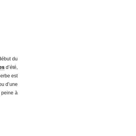
 début du
es
d’été,
herbe est
u d’une
 peine à