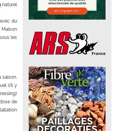
n
naturel
 avec du
La Maison
sous les
a saison.
l s’il y
ressing)
 dose de
tallation