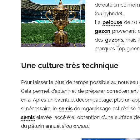
déroule en ce mome
(ou hybride).
La
pelouse
de 10 
gazon
provenant d
des
gazons
, mais 
marques Top green 
Une culture très technique
Pour laisser le plus de temps possible au nouveau
Cela permet d’aplanir et de préparer correctement l
en a. Après un éventuel décompactage, plus un appor
si nécessaire, le
semis
de regarnissage est réalisé
semis
élevée, accélère l’obtention d’une surface de j
du pâturin annuel
(Poa annua)
.