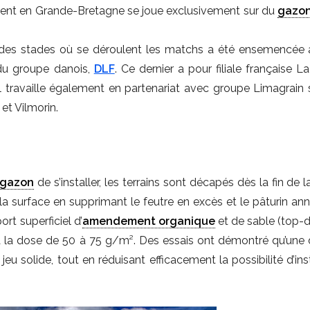
nt en Grande-Bretagne se joue exclusivement sur du
gazo
des stades où se déroulent les matchs a été ensemencée
u groupe danois,
DLF
. Ce dernier a pour filiale française 
il travaille également en partenariat avec groupe Limagrain 
et Vilmorin.
gazon
de s’installer, les terrains sont décapés dès la fin de l
a surface en supprimant le feutre en excès et le pâturin annue
t superficiel d’
amendement organique
et de sable (top-d
 à la dose de 50 à 75 g/m². Des essais ont démontré qu’une
eu solide, tout en réduisant efficacement la possibilité d’ins