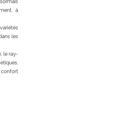
ésormais
ement, à
variétés
dans les
 le ray-
hétiques,
 confort