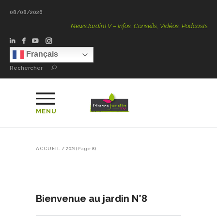
08/08/2026
NewsJardinTV – Infos, Conseils, Vidéos, Podcasts – 100 
Français
Rechercher
MENU
ACCUEIL
/
2021
(Page 8)
Bienvenue au jardin N°8