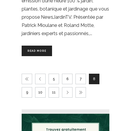
émission d’une heure 100 % jardin,
plantes, botanique et jardinage que vous
propose NewsJardinTV. Présentée par
Patrick Mioulane et Roland Motte,
jardiniers experts et passionnés,
READ MORE
5
6
7
8
9
10
11