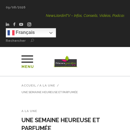
09/08/2026
NewsJardinTV – Infos, Conseils, Vidéos, Podcasts – 100 
Français
Rechercher
MENU
ACCUEIL
/
A LA UNE
/
UNE SEMAINE HEUREUSE ET PARFUMÉE
A LA UNE
UNE SEMAINE HEUREUSE ET
PARFUMÉE