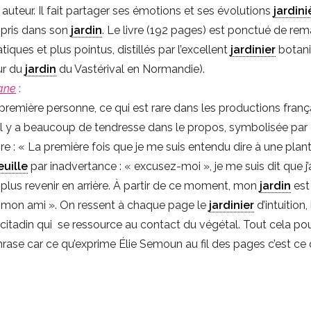
uteur. Il fait partager ses émotions et ses évolutions
jardini
 pris dans son
jardin
. Le livre (192 pages) est ponctué de re
tiques et plus pointus, distillés par l’excellent
jardinier
botani
eur du
jardin
du Vastérival en Normandie).
lane
:
 la première personne, ce qui est rare dans les productions fran
 Il y a beaucoup de tendresse dans le propos, symbolisée par
re : « La première fois que je me suis entendu dire à une plan
euille
par inadvertance : « excusez-moi », je me suis dit que j’
 plus revenir en arrière. À partir de ce moment, mon
jardin
est
 mon ami ». On ressent à chaque page le
jardinier
d’intuition, 
le citadin qui se ressource au contact du végétal. Tout cela pou
hrase car ce qu’exprime Élie Semoun au fil des pages c’est ce