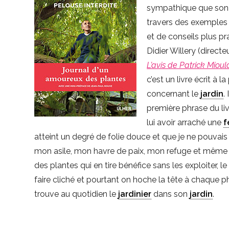
sympathique que son a
travers des exemples
et de conseils plus pra
Didier Willery (direct
L’avis de Patrick Miou
c’est un livre écrit à
concernant le
jardin
.
première phrase du liv
lui avoir arraché une
f
atteint un degré de folie douce et que je ne pouvais
mon asile, mon havre de paix, mon refuge et même
des plantes qui en tire bénéfice sans les exploiter, 
faire cliché et pourtant on hoche la tête à chaque p
trouve au quotidien le
jardinier
dans son
jardin
.