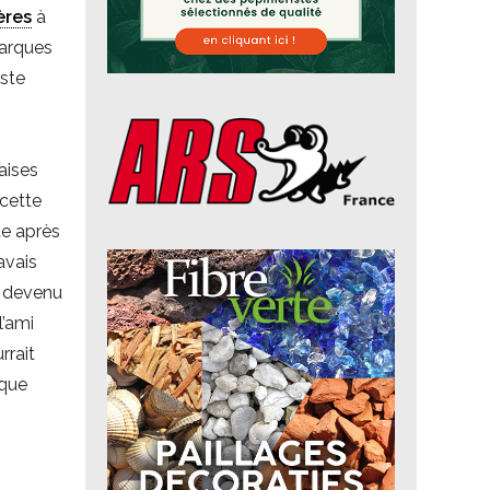
ères
à
marques
ste
çaises
 cette
te après
avais
 devenu
l’ami
rrait
 que