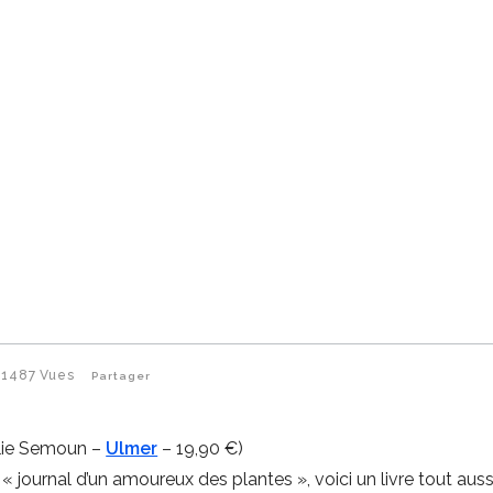
1487
Vues
Partager
lie Semoun –
Ulmer
– 19,90 €)
 « journal d’un amoureux des plantes », voici un livre tout auss