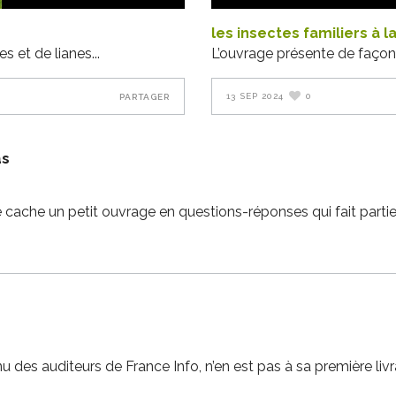
les insectes familiers à l
es et de lianes
L’ouvrage présente de façon 
13 SEP 2024
0
PARTAGER
as
se cache un petit ouvrage en questions-réponses qui fait partie
nu des auditeurs de France Info, n’en est pas à sa première livrai