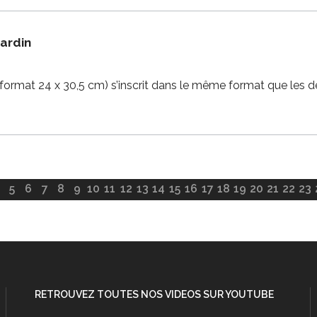
jardin
(format 24 x 30,5 cm) s’inscrit dans le même format que les
5
6
7
8
9
10
11
12
13
14
15
16
17
18
19
20
21
22
23
RETROUVEZ TOUTES NOS VIDEOS SUR YOUTUBE