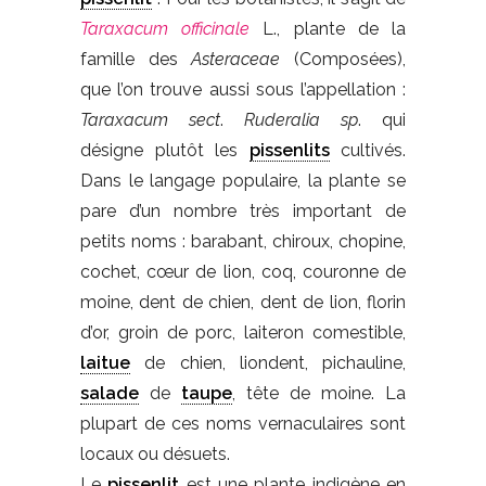
Taraxacum officinale
L., plante de la
famille des
Asteraceae
(Composées),
que l’on trouve aussi sous l’appellation :
Taraxacum sect
.
Ruderalia sp
. qui
désigne plutôt les
pissenlits
cultivés.
Dans le langage populaire, la plante se
pare d’un nombre très important de
petits noms : barabant, chiroux, chopine,
cochet, cœur de lion, coq, couronne de
moine, dent de chien, dent de lion, florin
d’or, groin de porc, laiteron comestible,
laitue
de chien, liondent, pichauline,
salade
de
taupe
, tête de moine. La
plupart de ces noms vernaculaires sont
locaux ou désuets.
Le
pissenlit
est une plante indigène en