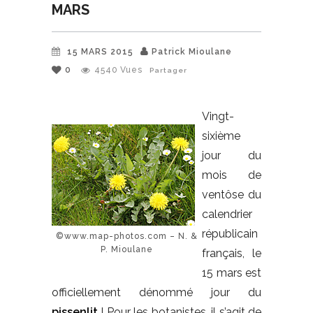
MARS
15 MARS 2015
Patrick Mioulane
0
4540
Vues
Partager
Vingt-
sixième
jour du
mois de
ventôse du
calendrier
républicain
©www.map-photos.com – N. &
P. Mioulane
français, le
15 mars est
officiellement dénommé jour du
pissenlit
! Pour les botanistes, il s’agit de