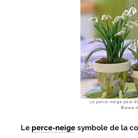
Le perce-neige peut êtr
©www.ma
Le
perce-neige
symbole de la co