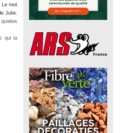
.
Le mot
e Julie.
qu’elles
s qui la