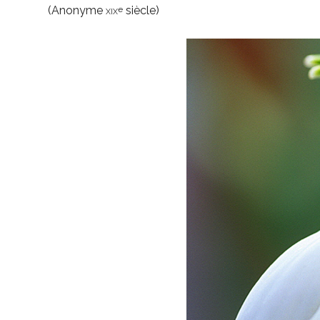
(Anonyme
xix
siècle)
e