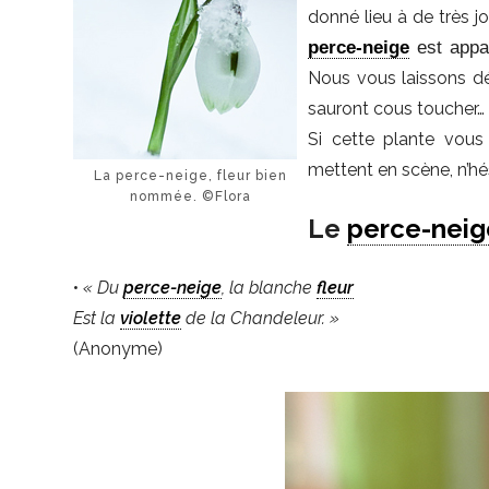
donné lieu à de très j
perce-neige
est appar
Nous vous laissons dé
sauront cous toucher…
Si cette plante vous 
mettent en scène, n’hés
La perce-neige, fleur bien
nommée. ©Flora
Le
perce-neig
•
« Du
perce-neige
, la blanche
fleur
Est la
violette
de la Chandeleur. »
(Anonyme)