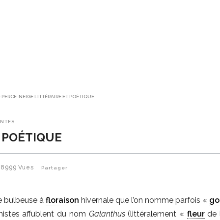
 PERCE-NEIGE LITTÉRAIRE ET POÉTIQUE
ANTES
T POÉTIQUE
8999
Vues
Partager
e bulbeuse à
floraison
hivernale que l’on nomme parfois «
go
nistes affublent du nom
Galanthus
(littéralement «
fleur
de l