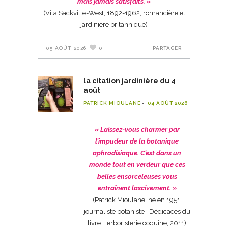
mais jamais satisfaits. »
(Vita Sackville-West, 1892-1962, romancière et
jardinière britannique)
05 AOÛT 2026
0
PARTAGER
la citation jardinière du 4
août
PATRICK MIOULANE
04 AOÛT 2026
« Laissez-vous charmer par
l’impudeur de la botanique
aphrodisiaque. C’est dans un
monde tout en verdeur que ces
belles ensorceleuses vous
entraînent lascivement. »
(Patrick Mioulane, né en 1951,
journaliste botaniste ; Dédicaces du
livre Herboristerie coquine, 2011)