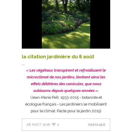
la citation jardinière du 8 août
« Les végétaux transpirent et refroidissent le
microclimat de nos jardins, limitant ainsi les
effets délétères des canicules, que nous
subissons depuis quelques années »
.
(Jean-Marie Pelt, 1933-2015 - botaniste et
écologue français - Les jardiniers se mobilisent
pour le climat. Pacte pour le jardin 2015)
08 AOÛT 2026
0
PARTAGER