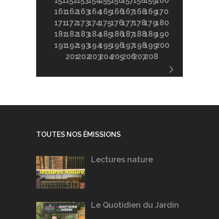
151
152
153
154
155
156
157
158
159
160
161
162
163
164
165
166
167
168
169
170
171
172
173
174
175
176
177
178
179
180
181
182
183
184
185
186
187
188
189
190
191
192
193
194
195
196
197
198
199
200
201
202
203
204
205
206
207
208
TOUTES NOS ÉMISSIONS
Lectures nature
Le Quotidien du Jardin