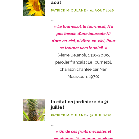
août
PATRICK MIOULANE
01 AOÛT 2026
« Le tournesol, le tournesol,
N’a
pas besoin d’une boussole
Ni
d’arc-en-ciel, ni d’arc-en-ciel,
Pour
se tourner vers le soleil. »
(Pierre Delanoë, 1918-2006,
parolier français ; Le Tournesol,
chanson chantée par Nan
Mouskouri, 1970)
la citation jardinière du 31
juillet
PATRICK MIOULANE
31 JUIL 2026
« Un de ces fruits à écailles et
emplumés. Un ananas, quelque