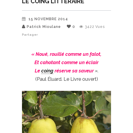
LE COING LITTÉRAIRE
15 NOVEMBRE 2014
Patrick Mioulane
0
3422
Vues
Partager
« Noué, rouillé comme un falot,
Et cahotant comme un éclair
Le
coing
réserve sa saveur
».
(Paul Éluard. Le Livre ouvert)