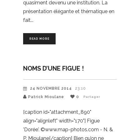
quasiment devenu une institution. La
présentation élégante et thématique en
fait
READ MORE
NOMS D’UNE FIGUE !
24 NOVEMBRE 2014
23:10
Patrick Mioulane
0
Partager
[caption id="attachment_890"
align="alignleft" width="170"] Figue
'Dorée'. ©www.map-photos.com - N. &
P. Mioulane[/caption] Bien qu’on ne