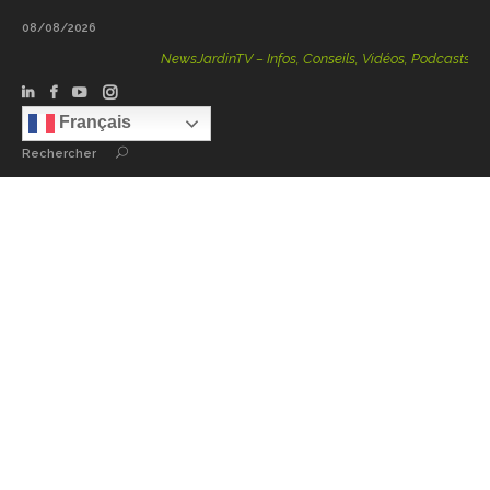
08/08/2026
NewsJardinTV – Infos, Conseils, Vidéos, Podcasts – 100 
Français
Rechercher