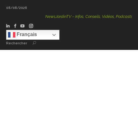
08/08/2026
NewsJardinTV – Infos, Conseils, Vidéos, Podcasts – 100 
Français
Rechercher