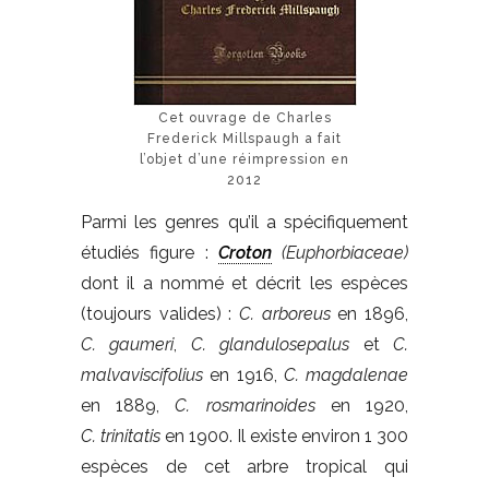
Cet ouvrage de Charles
Frederick Millspaugh a fait
l’objet d’une réimpression en
2012
Parmi les genres qu’il a spécifiquement
étudiés figure :
Croton
(Euphorbiaceae)
dont il a nommé et décrit les espèces
(toujours valides) :
C. arboreus
en 1896,
C. gaumeri
,
C. glandulosepalus
et
C.
malvaviscifolius
en 1916,
C. magdalenae
en 1889,
C. rosmarinoides
en 1920,
C. trinitatis
en 1900. Il existe environ 1 300
espèces de cet arbre tropical qui