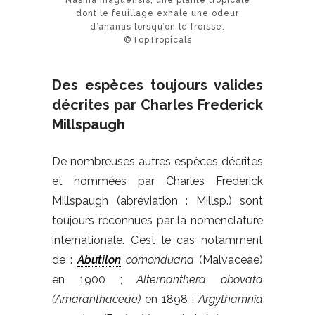
Nashia inaguensis, une plante tropicale
dont le feuillage exhale une odeur
d’ananas lorsqu’on le froisse.
©TopTropicals
Des espèces toujours valides
décrites par Charles Frederick
Millspaugh
De nombreuses autres espèces décrites
et nommées par Charles Frederick
Millspaugh (abréviation : Millsp.) sont
toujours reconnues par la nomenclature
internationale. C’est le cas notamment
de :
Abutilon
comonduana
(Malvaceae)
en 1900 ;
Alternanthera obovata
(Amaranthaceae)
en 1898 ;
Argythamnia