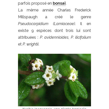
parfois proposé en
bonsaï
.
La même année Charles Frederick
Millspaugh a créé le genre
Pseudocarpidium (Lamiaceae)
. Il en
existe 9 espèces dont trois lui sont
attribuées :
P. avidennioides
,
P. ilicifolium
et
P. wrightii
.