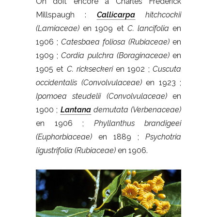
On doit encore à Charles Frederick
Millspaugh :
Callicarpa
hitchcockii
(Lamiaceae)
en 1909 et
C. lancifolia
en
1906 ;
Catesbaea foliosa (Rubiaceae)
en
1909 ;
Cordia pulchra (Boraginaceae)
en
1905 et
C. rickseckeri
en 1902 ;
Cuscuta
occidentalis (Convolvulaceae)
en 1923 ;
Ipomoea steudelii (Convolvulaceae)
en
1900 ;
Lantana
demutata (Verbenaceae)
en 1906 ;
Phyllanthus brandigeei
(Euphorbiaceae)
en 1889 ;
Psychotria
ligustrifolia (Rubiaceae)
en 1906.