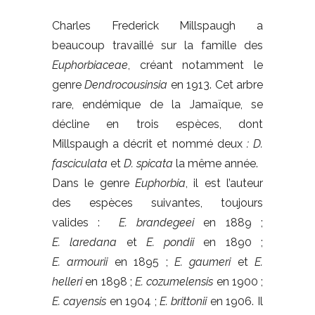
Charles Frederick Millspaugh a
beaucoup travaillé sur la famille des
Euphorbiaceae
, créant notamment le
genre
Dendrocousinsia
en 1913. Cet arbre
rare, endémique de la Jamaïque, se
décline en trois espèces, dont
Millspaugh a décrit et nommé deux
: D.
fasciculata
et
D. spicata
la même année.
Dans le genre
Euphorbia
, il est l’auteur
des espèces suivantes, toujours
valides :
E. brandegeei
en 1889 ;
E. laredana
et
E. pondii
en 1890 ;
E. armourii
en 1895 ;
E. gaumeri
et
E.
helleri
en 1898 ;
E. cozumelensis
en 1900 ;
E. cayensis
en 1904 ;
E. brittonii
en 1906. Il