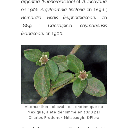
argentea (Euphorbiaceae)
et
A. lucayana
en 1906
Argythamnia tinctoria
en 1896 ;
Bernardia viridis
(Euphorbiaceae)
en
1889 ;
Caesalpinia caymanensis
(Fabaceae)
en 1900.
Alternanthera obovata est endémique du
Mexique, a été dénommé en 1898 par
Charles Frederick Millspaugh. ©Flora