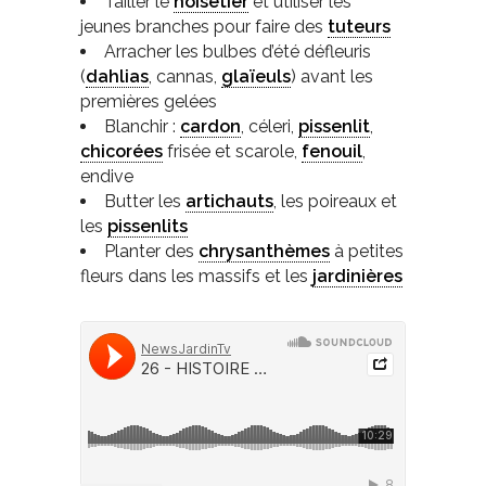
Tailler le
noisetier
et utiliser les
jeunes branches pour faire des
tuteurs
Arracher les bulbes d’été défleuris
(
dahlias
, cannas,
glaïeuls
) avant les
premières gelées
Blanchir :
cardon
, céleri,
pissenlit
,
chicorées
frisée et scarole,
fenouil
,
endive
Butter les
artichauts
, les poireaux et
les
pissenlits
Planter des
chrysanthèmes
à petites
fleurs dans les massifs et les
jardinières