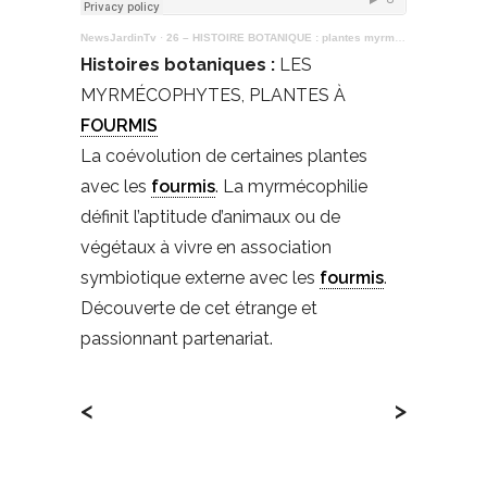
NewsJardinTv
·
26 – HISTOIRE BOTANIQUE : plantes myrmécophiles
Histoires botaniques :
LES
MYRMÉCOPHYTES, PLANTES À
FOURMIS
La coévolution de certaines plantes
avec les
fourmis
. La myrmécophilie
définit l’aptitude d’animaux ou de
végétaux à vivre en association
symbiotique externe avec les
fourmis
.
Découverte de cet étrange et
passionnant partenariat.
<
>