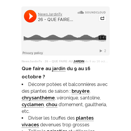
NewsJardinTv
·
26 – QUE FAIRE AU
JARDIN
du 9 au 16 octobre ?
Que faire au
jardin
du 9 au 16
octobre ?
Décorer potées et balconnières avec
des plantes de saison :
bruyère
,
chrysanthème
, véronique, santoline,
cyclamen
,
chou
d’ornement, gaultheria,
etc.
Diviser les touffes des
plantes
vivaces
devenues trop grosses