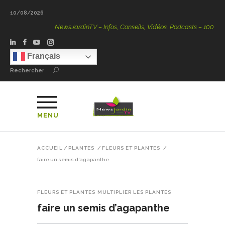
10/08/2026
NewsJardinTV – Infos, Conseils, Vidéos, Podcasts – 100 % Natu
Français
Rechercher
MENU
ACCUEIL
/
PLANTES
/
FLEURS ET PLANTES
/
faire un semis d’agapanthe
FLEURS ET PLANTES
MULTIPLIER LES PLANTES
faire un semis d’agapanthe