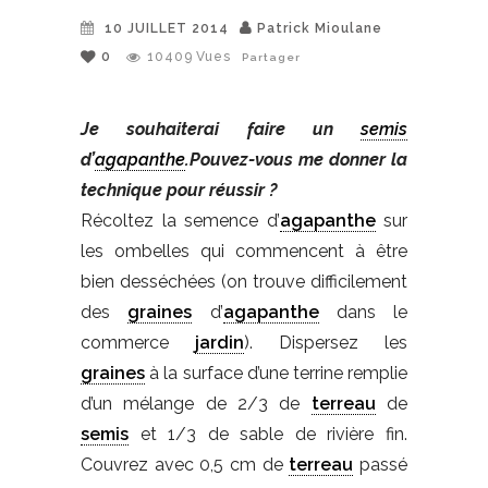
10 JUILLET 2014
Patrick Mioulane
0
10409
Vues
Partager
Je souhaiterai faire un
semis
d’
agapanthe
.
Pouvez-vous me donner la
technique pour réussir ?
Récoltez la semence d’
agapanthe
sur
les ombelles qui commencent à être
bien desséchées (on trouve difficilement
des
graines
d’
agapanthe
dans le
commerce
jardin
). Dispersez les
graines
à la surface d’une terrine remplie
d’un mélange de 2/3 de
terreau
de
semis
et 1/3 de sable de rivière fin.
Couvrez avec 0,5 cm de
terreau
passé