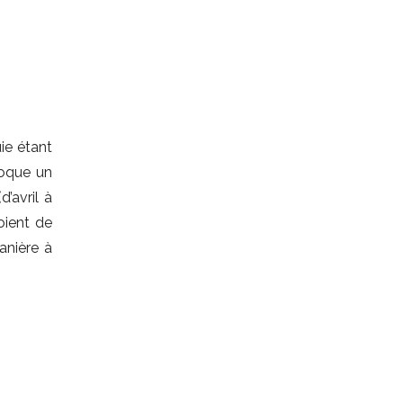
ie étant
voque un
’avril à
ient de
anière à