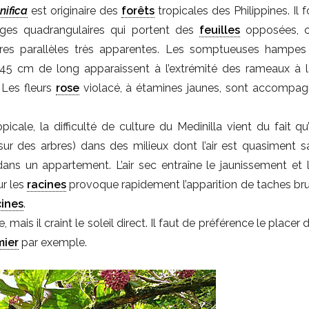
nifica
est originaire des
forêts
tropicales des Philippines. Il
ges quadrangulaires qui portent des
feuilles
opposées, c
res parallèles très apparentes. Les somptueuses hampes 
5 cm de long apparaissent à l’extrémité des rameaux à l
 Les fleurs
rose
violacé, à étamines jaunes, sont accompa
picale, la difficulté de culture du Medinilla vient du fait qu’
ur des arbres) dans des milieux dont l’air est quasiment s
r dans un appartement. L’air sec entraîne le jaunissement et 
r les
racines
provoque rapidement l’apparition de taches bru
cines
.
, mais il craint le soleil direct. Il faut de préférence le placer
mier
par exemple.