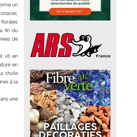
 forme un
oriaces,
florales
a fin du
gnées de
il vit en
aturé en
la chute
nes à la
 dans une