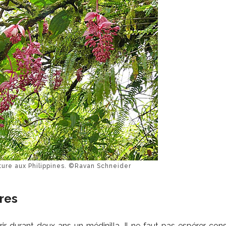
ature aux Philippines. ©Ravan Schneider
ires
ir durant deux ans un médinilla. Il ne faut pas espérer cons