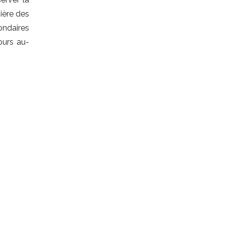
ière des
ondaires
ours au-