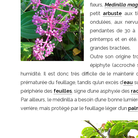
fleurs,
Medinilla mag
petit
arbuste
aux ti
ondulées, aux nervu
pendantes de 30 à 4
printemps et en été.
grandes bractées.
Outre son origine tro
épiphyte (accroché s
humidité. Il est donc très difficile de le mainteni
prématurée du feuillage, tandis qu’un excès d’
eau
su
périphérie des
feuilles
, signe d’une asphyxie des
ra
Par ailleurs, le médinilla a besoin d’une bonne lumière
verrière, mais protégé par le feuillage léger d’un
pal