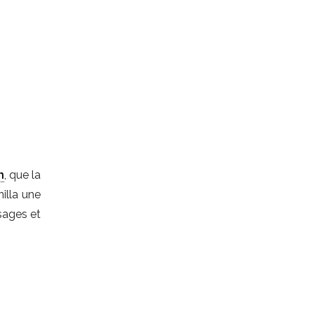
n
, que la
illa une
sages et