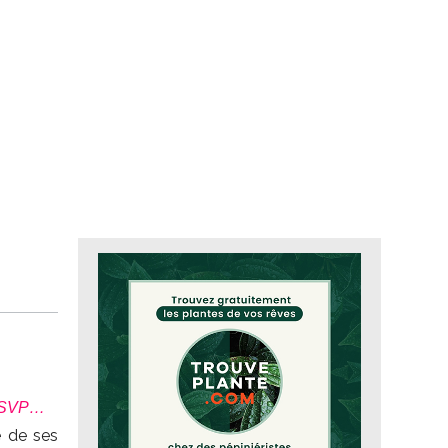
S, SVP…
e de ses