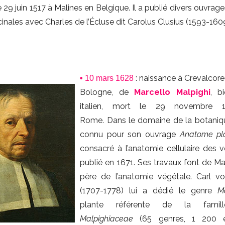
 29 juin 1517 à Malines en Belgique. Il a publié divers ouvrage
inales avec Charles de l’Écluse dit Carolus Clusius (1593-1609
: naissance à Crevalcore
•
10 mars 1628
Bologne, de
Marcello Malpighi
, b
italien, mort le 29 novembre 
Rome. Dans le domaine de la botanique
connu pour son ouvrage
Anatome pl
consacré à l’anatomie cellulaire des 
publié en 1671. Ses travaux font de Mal
père de l’anatomie végétale. Carl v
(1707-1778) lui a dédié le genre
M
plante référente de la famil
Malpighiaceae
(65 genres, 1 200 