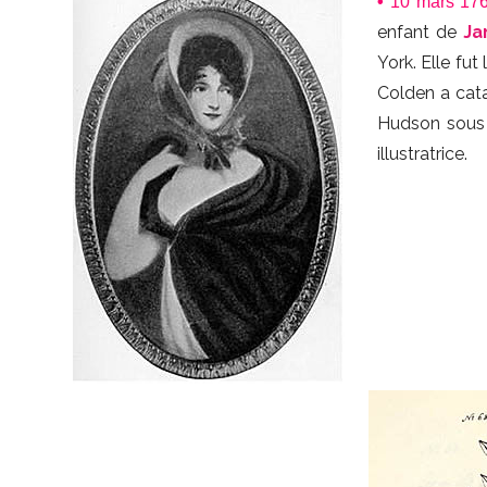
•
10 mars 176
enfant de
Ja
York. Elle fu
Colden a cat
Hudson sous
illustratrice.