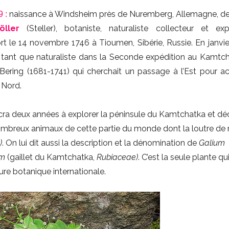
naissance à Windsheim près de Nuremberg, Allemagne, d
 :
öller
(Steller), botaniste, naturaliste collecteur et exp
t le 14 novembre 1746 à Tioumen, Sibérie, Russie. En janvier
 tant que naturaliste dans la Seconde expédition au Kamtc
Bering (1681-1741) qui cherchait un passage à l’Est pour a
 Nord.
cra deux années à explorer la péninsule du Kamtchatka et décr
ombreux animaux de cette partie du monde dont la loutre de
)
. On lui dit aussi la description et la dénomination de
Galium
um
(gaillet du Kamtchatka,
Rubiaceae)
. C’est la seule plante qui
ure botanique internationale.