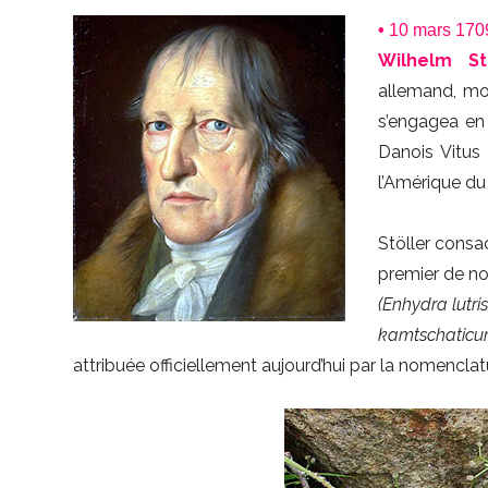
•
10 mars 1709
Wilhelm St
allemand, mor
s’engagea en
Danois Vitus 
l’Amérique du
Stöller consa
premier de n
(Enhydra lutris
kamtschatic
attribuée officiellement aujourd’hui par la nomenclat