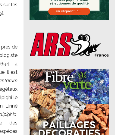
s sur les
).
 près de
iologiste
1694 à
, il est
antarum
végétaux
pighi le
on Linné
alpighia
,
le des
espèces