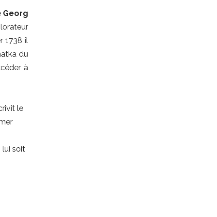
e
Georg
lorateur
 1738 il
hatka du
ccéder à
ivit le
 mer
 lui soit