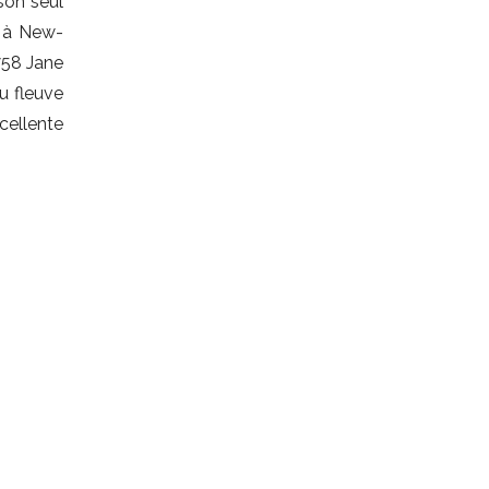
son seul
r à New-
758 Jane
u fleuve
xcellente