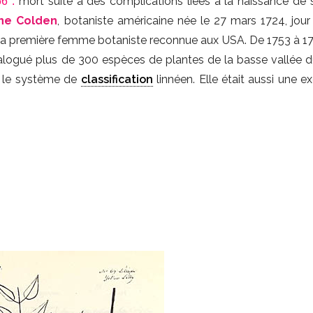
mort suite à des complications liées à la naissance de 
6 :
ne Colden
, botaniste américaine née le 27 mars 1724, jou
t la première femme botaniste reconnue aux USA. De 1753 à 1
alogué plus de 300 espèces de plantes de la basse vallée d
 le système de
classification
linnéen. Elle était aussi une e