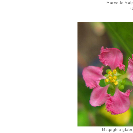
Marcello Malp
(
Malpighia glabr