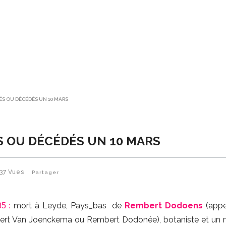
NÉS OU DÉCÉDÉS UN 10 MARS
S OU DÉCÉDÉS UN 10 MARS
37
Vues
Partager
mort à Leyde, Pays_bas de
Rembert Dodoens
(appe
5 :
ert Van Joenckema ou Rembert Dodonée), botaniste et un