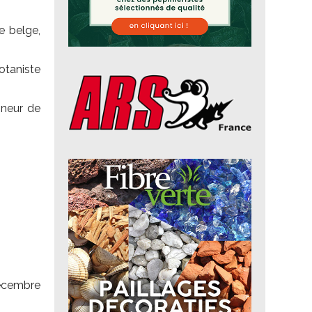
e belge,
botaniste
nneur de
cembre