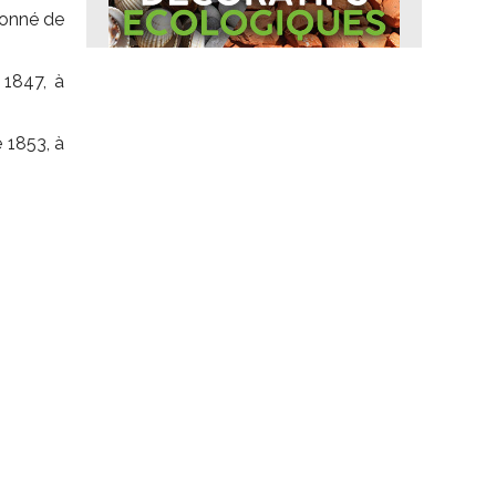
ionné de
 1847, à
e 1853, à