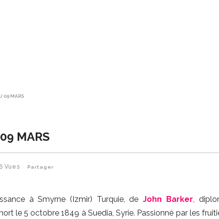
U 09 MARS
 09 MARS
6
Vues
Partager
ssance à Smyrne (Izmir) Turquie, de
John Barker
, dipl
mort le 5 octobre 1849 à Suedia, Syrie. Passionné par les fruitier