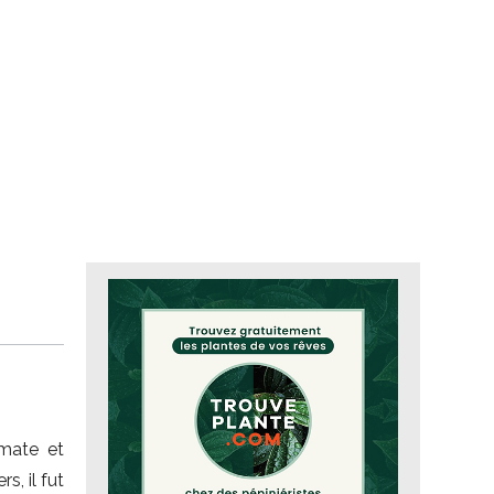
omate et
s, il fut