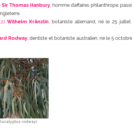
e
Sir Thomas Hanbury
, homme d’affaires philanthrope, pass
Angleterre.
tz)
Wilhelm Kränzlin
, botaniste allemand, né le 25 juillet
ard Rodway
, dentiste et botaniste australien, né le 5 octobr
Eucalyptus rodwayi