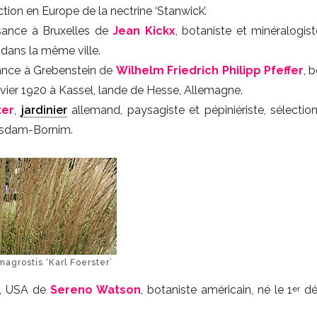
duction en Europe de la nectrine ‘Stanwick’.
ssance à Bruxelles de
Jean Kickx
, botaniste et minéralogist
 dans la même ville.
ance à Grebenstein de
Wilhelm Friedrich Philipp Pfeffer
, 
anvier 1920 à Kassel, lande de Hesse, Allemagne.
ter
,
jardinier
allemand, paysagiste et pépiniériste, sélectio
otsdam-Bornim.
agrostis ‘Karl Foerster’
s, USA de
Sereno Watson
, botaniste américain, né le 1
dé
er