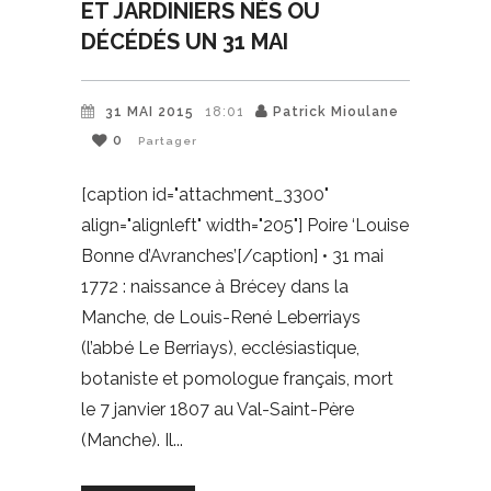
ET JARDINIERS NÉS OU
DÉCÉDÉS UN 31 MAI
31 MAI 2015
18:01
Patrick Mioulane
0
Partager
[caption id="attachment_3300"
align="alignleft" width="205"] Poire ‘Louise
Bonne d’Avranches’[/caption] • 31 mai
1772 : naissance à Brécey dans la
Manche, de Louis-René Leberriays
(l’abbé Le Berriays), ecclésiastique,
botaniste et pomologue français, mort
le 7 janvier 1807 au Val-Saint-Père
(Manche). Il