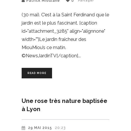
Patrick Mioulane
0
Partager
(30 mai). C’est à la Saint Ferdinand que le
jardin est le plus fascinant. [caption
id="attachment_3285" align="alignnone"
width=""]Le jardin fraîcheur des
MiouMiou’s ce matin.
©NewsJardinTV[/caption]
READ MORE
Une rose très nature baptisée
à Lyon
29 MAI 2015
20:23