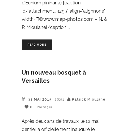
d’Echium pininana) [caption
id="attachment_3293" align="alignnone"
width=""]©www.map-photos.com – N. &
P. Mioulane[/caption]
READ MORE
Un nouveau bosquet à
Versailles
31 MAI 2015
16:51
Patrick Mioulane
0
Partager
Après deux ans de travaux, le 12 mai
dernier a officiellement inauguré le