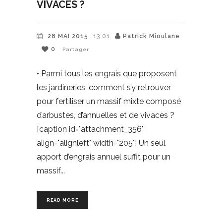
VIVACES ?
28 MAI 2015
13:01
Patrick Mioulane
0
Partager
• Parmi tous les engrais que proposent
les jardineries, comment s’y retrouver
pour fertiliser un massif mixte composé
d’arbustes, d’annuelles et de vivaces ?
[caption id="attachment_356"
align="alignleft" width="205"] Un seul
apport d’engrais annuel suffit pour un
massif
READ MORE