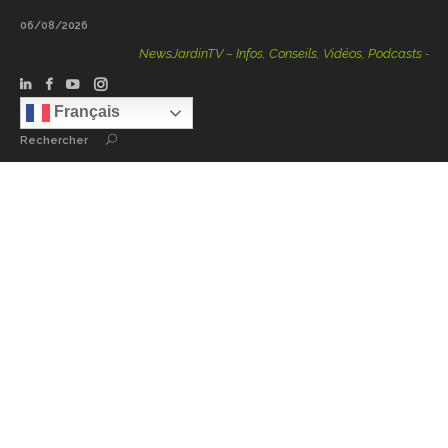
06/08/2026
NewsJardinTV – Infos, Conseils, Vidéos, Podcasts – 100 %
Français
Rechercher