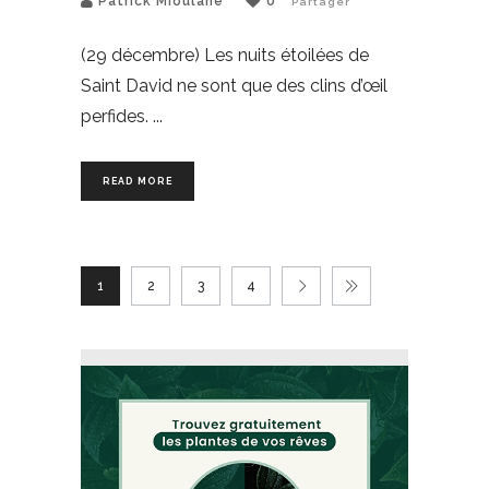
Patrick Mioulane
0
Partager
(29 décembre) Les nuits étoilées de
Saint David ne sont que des clins d’œil
perfides.
READ MORE
1
2
3
4