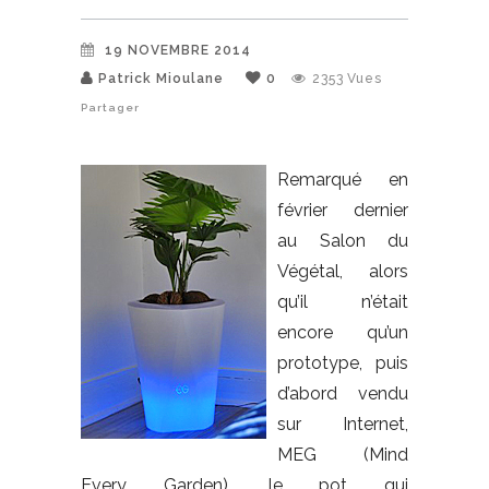
19 NOVEMBRE 2014
Patrick Mioulane
0
2353
Vues
Partager
Remarqué en
février dernier
au Salon du
Végétal, alors
qu’il n’était
encore qu’un
prototype, puis
d’abord vendu
sur Internet,
MEG (Mind
Every Garden), le pot qui