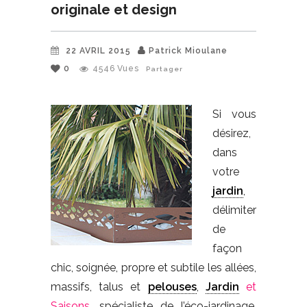
originale et design
22 AVRIL 2015
Patrick Mioulane
0
4546
Vues
Partager
Si vous
désirez,
dans
votre
jardin
,
délimiter
de
façon
chic, soignée, propre et subtile les allées,
massifs, talus et
pelouses
,
Jardin
et
Saisons
, spécialiste de l’éco-jardinage,