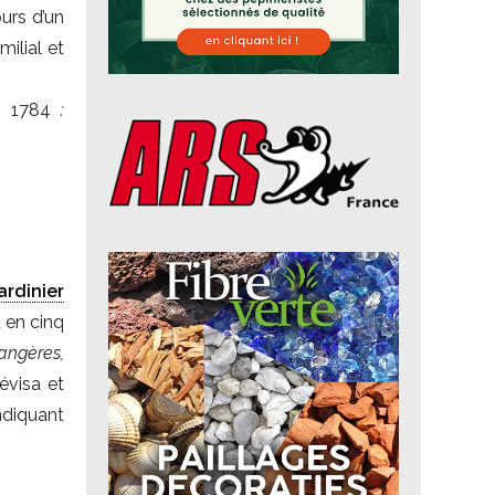
urs d’un
ilial et
en 1784
:
jardinier
 en cinq
angères,
 révisa et
ndiquant