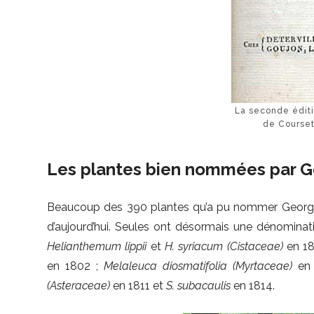
La seconde édit
de Course
Les plantes bien nommées par 
Beaucoup des 390 plantes qu’a pu nommer George
d’aujourd’hui. Seules ont désormais une dénominat
Helianthemum lippii
et
H. syriacum
(Cistaceae)
en 18
en 1802 ;
Melaleuca diosmatifolia
(Myrtaceae)
en 
(Asteraceae)
en 1811 et
S. subacaulis
en 1814.