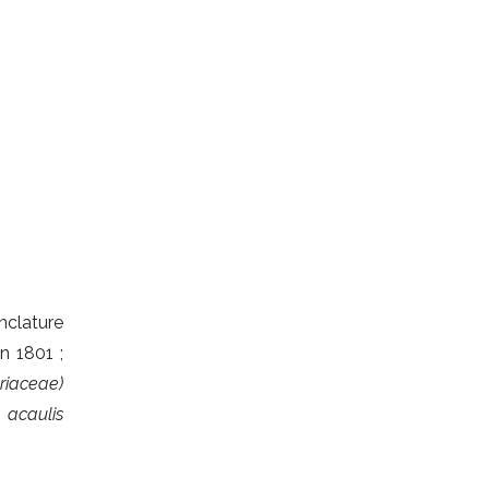
nclature
 1801 ;
ariaceae)
 acaulis