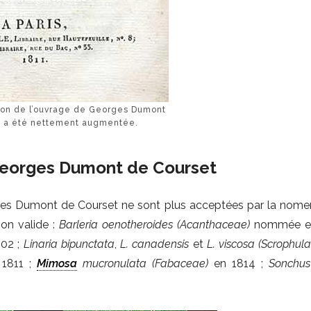
ion de l’ouvrage de Georges Dumont
t a été nettement augmentée.
Georges Dumont de Courset
s Dumont de Courset ne sont plus acceptées par la nome
ion valide :
Barleria oenotheroides
(Acanthaceae)
nommée en
02 ;
Linaria bipunctata
,
L. canadensis
et
L. viscosa (Scrophul
1811 ;
Mimosa
mucronulata (Fabaceae)
en 1814 ;
Sonchus