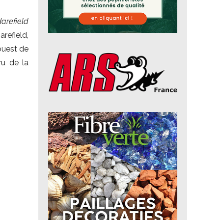
arefield
arefield,
ouest de
ru de la