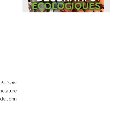
ckstonia
clature
 de John