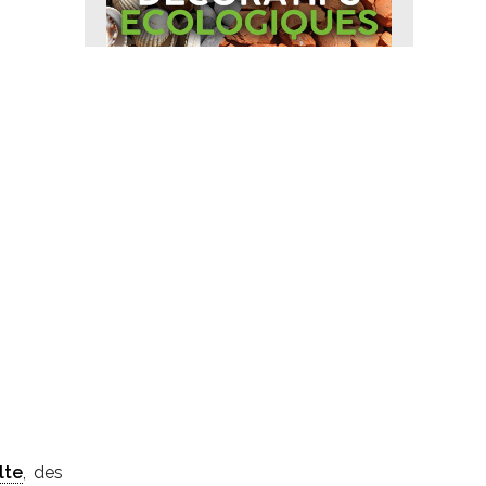
lte
, des