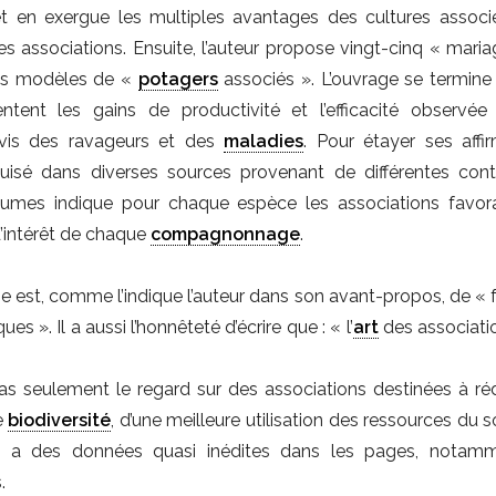
et en exergue les multiples avantages des cultures associé
res associations. Ensuite, l’auteur propose vingt-cinq « maria
des modèles de «
potagers
associés ». L’ouvrage se termine
ntent les gains de productivité et l’efficacité observé
-vis des ravageurs et des
maladies
. Pour étayer ses affir
uisé dans diverses sources provenant de différentes con
gumes indique pour chaque espèce les associations favor
d’intérêt de chaque
compagnonnage
.
e est, comme l’indique l’auteur dans son avant-propos, de « f
 ». Il a aussi l’honnêteté d’écrire que : « l’
art
des associatio
pas seulement le regard sur des associations destinées à réd
de
biodiversité
, d’une meilleure utilisation des ressources du s
l y a des données quasi inédites dans les pages, notam
.