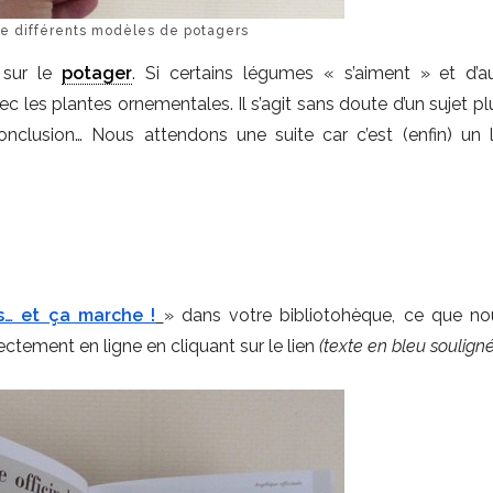
se différents modèles de potagers
 sur le
potager
. Si certains légumes « s’aiment » et d’a
c les plantes ornementales. Il s’agit sans doute d’un sujet pl
onclusion… Nous attendons une suite car c’est (enfin) un l
s… et ça marche !
» dans votre bibliotohèque, ce que n
ctement en ligne en cliquant sur le lien
(texte en bleu souligné