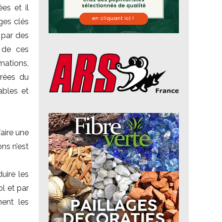
es et il
ges clés
 par des
e de ces
mations,
trées du
ables et
aire une
ns n’est
uire les
ol et par
ment les