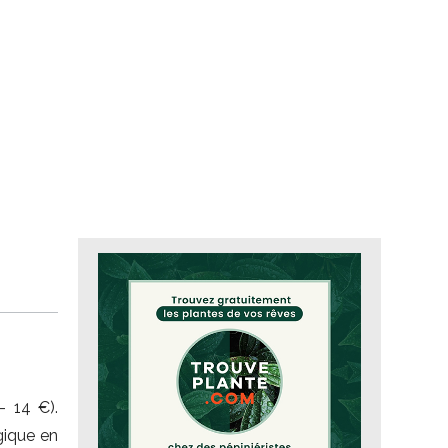
– 14 €).
gique en