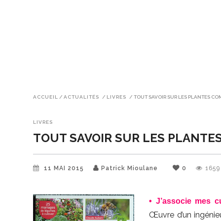
ACCUEIL
/
ACTUALITÉS
/
LIVRES
/
TOUT SAVOIR SUR LES PLANTES C
LIVRES
TOUT SAVOIR SUR LES PLANT
11 MAI 2015
Patrick Mioulane
0
1659
• J’associe mes c
Œuvre d’un ingénieu