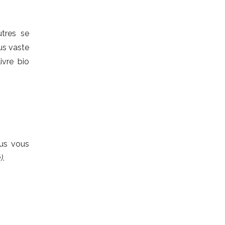
utres se
us vaste
ivre bio
ous vous
)
.