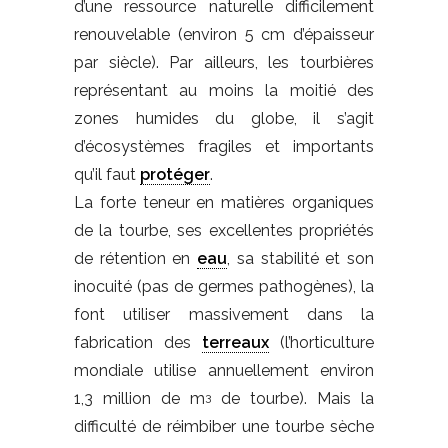
d’une ressource naturelle difficilement
renouvelable (environ 5 cm d’épaisseur
par siècle). Par ailleurs, les tourbières
représentant au moins la moitié des
zones humides du globe, il s’agit
d’écosystèmes fragiles et importants
qu’il faut
protéger
.
La forte teneur en matières organiques
de la tourbe, ses excellentes propriétés
de rétention en
eau
, sa stabilité et son
inocuité (pas de germes pathogènes), la
font utiliser massivement dans la
fabrication des
terreaux
(l’horticulture
mondiale utilise annuellement environ
1,3 million de m
de tourbe). Mais la
3
difficulté de réimbiber une tourbe sèche