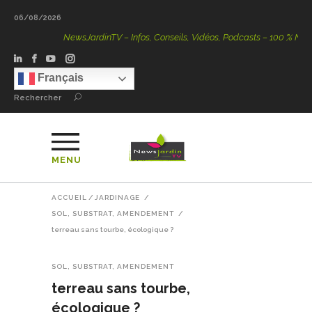
06/08/2026
NewsJardinTV – Infos, Conseils, Vidéos, Podcasts – 100 % Nature
Français
Rechercher
MENU
ACCUEIL
/
JARDINAGE
/
SOL, SUBSTRAT, AMENDEMENT
/
terreau sans tourbe, écologique ?
SOL, SUBSTRAT, AMENDEMENT
terreau sans tourbe,
écologique ?